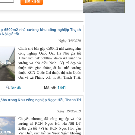
ấp 6500m2 nhà xưởng khu công nghiệp Thạch
 Nội giá tốt
Ngày:
3/8/2020
Chính chủ bán gấp 6500m2 nhà xưởng khu
công nghiệp Quốc Oai, Hà Nội giá tốt
+Diện tích đất: 6500m2, đã có 4002m2 nhà
xưởng và nhà điều hành +Vị trí đẹp và
thuận tiện giao thông đi lại: nhà xưởng
thuộc KCN Quốc Oai thuộc thị trấn Quốc
Oai và xã Phùng Xá, huyện Thạch Thất,
TP. Hà Nội, cách trung tâm TP. Hà Nội chỉ
khoảng 17km, cách sân bay quốc tế Nội
Mã số:
1441
Bản đồ
Bài 30km, cách Cảng Hải Phòng 130km,
cách Cảng nước sâu Quảng Ninh - Cái Lân
5ha trong Khu công nghiệp Ngọc Hồi, Thanh Trì
150km +Khuôn viên rộng thoáng, nhà
xưởng tiêu chuẩn có mái tôn chống nóng,
khung thép zamil, nền be tông chịu lực, phù
Ngày:
19/8/2019
hợp nhiều ngành nghề sản xuất
Chuyển nhượng đất công nghiệp và nhà
xưởng tại KCN Ngọc Hồi Hà Nội DT
2,4ha giá tốt +Vị trí KCN Ngọc Hồi: gần
Văn Điển, cách bến xe Nước Ngầm khoảng