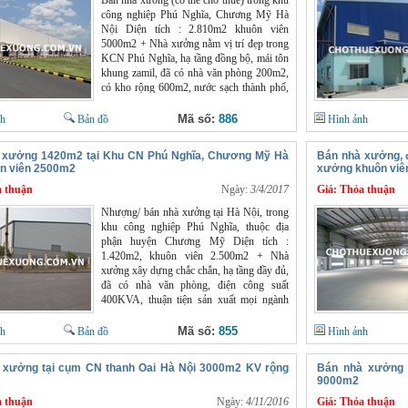
Bán nhà xưởng (có thể cho thuê) trong khu
mắc xin liên hệ : Mr Chính 0966398919
công nghiệp Phú Nghĩa, Chương Mỹ Hà
Website : chothuexuong.com.vn
Nội Diện tích : 2.810m2 khuôn viên
5000m2 + Nhà xưởng nằm vị trí đẹp trong
KCN Phú Nghĩa, hạ tầng đồng bộ, mái tôn
khung zamil, đã có nhà văn phòng 200m2,
có kho rộng 600m2, nước sạch thành phố,
điện 320KVA, thích hợp sản xuất mọi
ngành nghề + Khu công nghiệp Phú Nghĩa
Mã số:
886
nh
Bản đồ
Hình ảnh
Hà Nội có hệ thống đường bê tông rộng
rãi, container đi lại thoải mái + KCN tập
 xưởng 1420m2 tại Khu CN Phú Nghĩa, Chương Mỹ Hà
Bán nhà xưởng, 
trung nhiều lao động tay nghề cao, an ninh
ôn viên 2500m2
xưởng khuôn viê
đảm bảo Giá bán nhà xưởng tại Hà Nội :
 thuận
20 tỷ có thương lượng Giá cho thuê xưởng
Ngày:
3/4/2017
Giá:
Thỏa thuận
: 40.000đ/m2/tháng Để biết thêm thông tin
Nhượng/ bán nhà xưởng tại Hà Nội, trong
xin LH : Mr Chính 0966398919 Website :
khu công nghiệp Phú Nghĩa, thuộc địa
chothuexuong.com.vn
phận huyện Chương Mỹ Diện tích :
1.420m2, khuôn viên 2.500m2 + Nhà
xưởng xây dựng chắc chắn, hạ tầng đầy đủ,
đã có nhà văn phòng, điện công suất
400KVA, thuận tiện sản xuất mọi ngành
nghề + Khu công nghiệp Chương Mỹ nằm
vị trí đẹp, cách trung tâm Hà Nội 15km, có
Mã số:
855
nh
Bản đồ
Hình ảnh
hệ thống đường bê tông rộng rãi, container
đi lại thoải mái + An ninh tốt, có bảo vệ
 xưởng tại cụm CN thanh Oai Hà Nội 3000m2 KV rộng
Bán nhà xưởng 
vòng ngoài, khu vực nhiều lao động Giá
9000m2
bán nhà xưởng Hà Nội : 7,5 tỷ, giấy tờ đầy
 thuận
đủ Liên hệ : Mr Chính 0966398919
Ngày:
4/11/2016
Giá:
Thỏa thuận