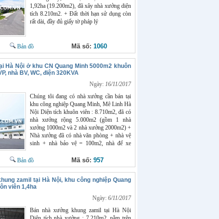
1,92ha (19.200m2), đã xây nhà xưởng diện
tích 8.210m2. + Đất thời hạn sử dụng còn
rất dài, đầy đủ giấy tờ pháp lý
Mã số:
1060
Bản đồ
ại Hà Nội ở khu CN Quang Minh 5000m2 khuôn
VP, nhà BV, WC, điện 320KVA
Ngày:
16/11/2017
Chúng tôi đang có nhà xưởng cần bán tại
khu công nghiệp Quang Minh, Mê Linh Hà
Nội Diện tích khuôn viên : 8.710m2, đã có
nhà xưởng rộng 5.000m2 (gồm 1 nhà
xưởng 1000m2 và 2 nhà xưởng 2000m2) +
Nhà xưởng đã có nhà văn phòng + nhà vệ
sinh + nhà bảo vệ = 100m2, nhà để xe
riêng, điện 320KVA, nước máy đầy đủ, tiện
sx mọi ngành nghề. + Nhà xưởng nằm ở
Mã số:
957
Bản đồ
trung tâm khu công nghiệp Quang Minh
Hà Nội, 3 mặt thoáng, khuôn viên rộng,
ung zamil tại Hà Nội, khu công nghiệp Quang
container đi lại thoải mái + Khu công
n viên 1,4ha
nghiệp tập trung nhiều lao động được đào
tạo bài bản, dễ tuyển dụng, an ninh tốt. +
Ngày:
6/11/2017
Đất công nghiệp đầy đủ giấy tờ pháp lý, thủ
Bán nhà xưởng khung zamil tại Hà Nội
tục mua bán nhanh gọn. Giá bán nhà xưởng
Diện tích nhà xưởng : 7.210m2, nằm trên