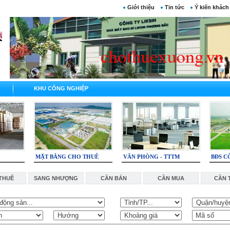
Giới thiệu
Tin tức
Ý kiến khách
KHU CÔNG NGHIỆP
MẶT BẰNG CHO THUÊ
VĂN PHÒNG - TTTM
BĐS C
THUÊ
SANG NHƯỢNG
CẦN BÁN
CẦN MUA
CẦN 