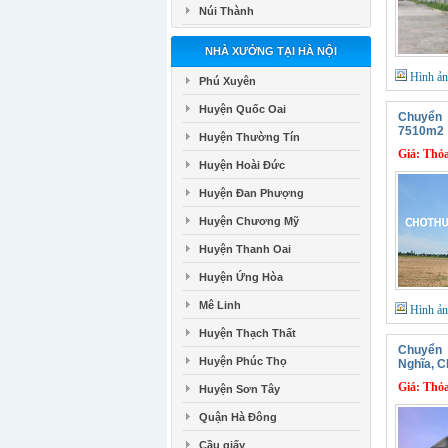
Núi Thành
NHÀ XƯỞNG TẠI HÀ NỘI
Hình ả
Phú Xuyên
Huyện Quốc Oai
Chuyển 
7510m2
Huyện Thường Tín
Giá:
Thỏa
Huyện Hoài Đức
Huyện Đan Phượng
Huyện Chương Mỹ
Huyện Thanh Oai
Huyện Ứng Hòa
Mê Linh
Hình ả
Huyện Thạch Thất
Chuyển
Huyện Phúc Thọ
Nghĩa, 
Giá:
Thỏa
Huyện Sơn Tây
Quận Hà Đông
Cầu giấy