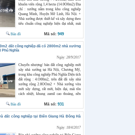
tại Hà Nội : 27 tỷ. Vui lòng liên hệ để biết
khuôn viên rộng 1,4 hecta (14.0O0m2) Địa
thêm chi tiết : Mr Chính 0966398919
chỉ : xưởng nằm trong khu công nghiệp
Website : chothuexuong.com.vn
Quang Minh, Huyện Mê Linh, Hà Nội. +
Nhà xưởng được thiết kế và xây dựng theo
tiêu chuẩn công nghiệp hiện đại nhất, mái
tôn cao thoáng, khung bằng thép zamil chắc
chắn, thích hợp cho tất cả ngành nghề sản
Mã số:
949
Bản đồ
xuất kinh doanh. + Nhà xưởng cần bán
nằm trong KCN Quang Minh Hà Nội nên
0m2 đất công nghiệp đã có 2800m2 nhà xưởng
có điện nước đầy đủ, hạ tầng tốt, đường
N Phú Nghĩa
rộng xe tải xe container đi lại thoải mái. +
Khu công nghiệp tập trung nhiều lao động
Ngày:
28/9/2017
tay nghề cao, an ninh rất tốt, giấy tờ đầy đủ,
Chuyển nhượng/ bán đất công nghiệp mới
vào sản xuất được ngay. Giá bán nhà
xây nhà xưởng tại Hà Nội, Chương Mỹ,
xưởng ở tại Hà Nội : 100 usd/m2 cộng giá
trong khu công nghiệp Phú Nghĩa Diện tích
trị nhà xưởng và hạ tầng Quý khách xem
đất rộng : 4.O00m2, trên đất đã xây nhà
xưởng xin liên hệ : Mr Chính 0966398919
xưởng rộng 2.8OOm2 + Nhà xưởng vừa
Website : chothuexuong.com.vn
mới xây dựng, rất mới, hiện đại, mái tôn
cách nhiệt, khung zamil cao thoáng, nền
betong, điện nước đầy đủ, thích hợp mọi
ngành nghề sản xuất + Nhà xưởng có
Mã số:
931
Bản đồ
khuôn viên rộng, container đi lại thoải mái,
hạ tầng tốt, đầy đủ tiện ích. + Khu công
à đất công nghiệp tại Biên Giang Hà Đông Hà
nghiệp Phú Nghĩa là nơi tập trung nhiều lao
động tay nghề cao, an ninh đảm bảo Giá
bán đất công nghiệp và nhà xưởng tại Hà
Ngày:
18/4/2017
Nội : 13,5 tỷ Vui lòng liên hệ : Nguyễn