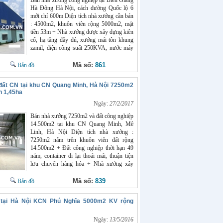
Bán nhà xưởng công nghiệp tại Biên Giang
Chính 0966398919 để biết thêm chi tiết
Hà Đông Hà Nội, cách đường Quốc lộ 6
Website : chothuexuong.com.vn
mới chỉ 600m Diện tích nhà xưởng cần bán
: 4500m2, khuôn viên rộng 5000m2, mặt
tiền 53m + Nhà xưởng được xây dựng kiên
cố, hạ tầng đầy đủ, xưởng mái tôn khung
zamil, điện công suất 250KVA, nước máy
sạch, vào sản xuất được ngay + Đường ôtô
to ra vào thoải mái, đất công nghiệp còn 40
Mã số:
861
Bản đồ
năm. + Khu dân cư đông đúc, dễ dàng
tuyển dụng lao động, an ninh đảm bảo Giá
đất CN tại khu CN Quang Minh, Hà Nội 7250m2
bán nhà xưởng Hà Nội và đất công nghiệp :
n 1,45ha
13 tỷ, giấy tờ đầy đủ Chi tiết vui lòng LH :
Mr Chính 0966398919 Website :
Ngày:
27/2/2017
chothuexuong.com.vn
Bán nhà xưởng 7250m2 và đất công nghiệp
14.500m2 tại khu CN Quang Minh, Mê
Linh, Hà Nội Diện tích nhà xưởng :
7250m2 nằm trên khuôn viên đất rộng
14.500m2 + Đất công nghiệp thời hạn 49
năm, container đi lại thoải mái, thuận tiện
lưu chuyển hàng hóa + Nhà xưởng xây
dựng rất đẹp, mái tôn khung zamil chắc
chắn, điện sản xuất 560KVA, nước sạch ổn
Mã số:
839
Bản đồ
định, sản xuất được ngay, thích hợp mọi
ngành nghề + Khu an ninh tốt, nhiều lao
tại Hà Nội KCN Phú Nghĩa 5000m2 KV rộng
động, vệ sinh sạch sẽ Giá bán : 120 đô/m2
Chi tiết vui lòng liên hệ : Mr. Chính
0966398919 để được xem xưởng, đất công
Ngày:
13/5/2016