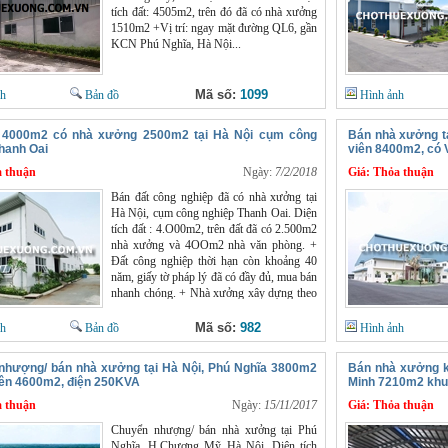
tích đất: 4505m2, trên đó đã có nhà xưởng
1510m2 +Vị trí: ngay mặt đường QL6, gần
KCN Phú Nghĩa, Hà Nội...
Mã số:
1099
nh
Bản đồ
Hình ảnh
 4000m2 có nhà xưởng 2500m2 tại Hà Nội cụm công
Bán nhà xưởng t
hanh Oai
viên 8400m2, có 
 thuận
Ngày:
7/2/2018
Giá:
Thỏa thuận
Bán đất công nghiệp đã có nhà xưởng tại
Hà Nội, cụm công nghiệp Thanh Oai. Diện
tích đất : 4.O00m2, trên đất đã có 2.500m2
nhà xưởng và 4OOm2 nhà văn phòng. +
Đất công nghiệp thời hạn còn khoảng 40
năm, giấy tờ pháp lý đã có đầy đủ, mua bán
nhanh chóng. + Nhà xưởng xây dựng theo
các tiêu chuẩn công nghiệp như : khung
bằng zamil chắc chắn, mái tôn chống nóng,
Mã số:
982
nh
Bản đồ
Hình ảnh
nền bê tông, đã lắp trạm điện công suất
56KVA. + Đất nằm tại cụm công nghiệp
nhượng/ bán nhà xưởng tại Hà Nội, Phú Nghĩa 3800m2
Bán nhà xưởng kh
Thanh Oai Hà Nội nên giao thông thuận
iên 4600m2, điện 250KVA
Minh 7210m2 khuô
tiện, container đi lại tốt, an ninh đảm bảo,
 thuận
khu vực dễ tuyển lao động. Giá bán nhà
Ngày:
15/11/2017
Giá:
Thỏa thuận
xưởng Hà Nội : 17,9 tỷ đồng. Quý khách
Chuyển nhượng/ bán nhà xưởng tại Phú
cần tư vấn và xem xưởng xin liên hệ : Mr
Nghĩa, H.Chương Mỹ Hà Nội. Diện tích