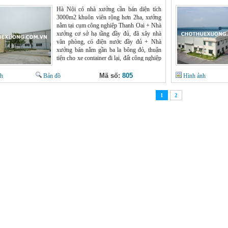
Website : chothuexuong.com.vn
Hà Nội có nhà xưởng cần bán diện tích
3000m2 khuôn viên rộng hơn 2ha, xưởng
nằm tại cụm công nghiệp Thanh Oai + Nhà
xưởng cơ sở hạ tầng đầy đủ, đã xây nhà
văn phòng, có điện nước đầy đủ + Nhà
xưởng bán nằm gần ba la bông đỏ, thuận
tiện cho xe container đi lại, đất công nghiệp
có thời hạn sử dụng lâu dài 49 năm Giá bán
nhà xưởng tại Hà Nội : 2,5 triệu/m2có
Mã số:
805
nh
Bản đồ
Hình ảnh
thương lượng Liên hệ : Mr Chính
0966398919 Công ty chúng tôi còn bán
1
2
nhà xưởng cũ tại Hà Nội và các tỉnh, vui
lòng thao khảo tại : chothuexuong.com.vn