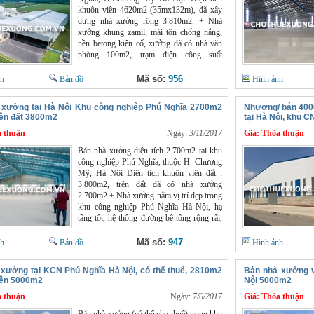
Chính 0966398919. Website :
khuôn viên 4620m2 (35mx132m), đã xây
chothuexuong.com.vn
dựng nhà xưởng rộng 3.810m2. + Nhà
xưởng khung zamil, mái tôn chống nắng,
nền betong kiên cố, xưởng đã có nhà văn
phòng 100m2, trạm điện công suất
250KVA, đường chữa cháy rộng 7m. +
Nhà xưởng nằm vị trí đắc địa, gần trục
Mã số:
956
nh
Bản đồ
Hình ảnh
đường QL6, giao thông thuận tiện,
container vào tận xưởng. + Đất công
 xưởng tại Hà Nội Khu công nghiệp Phú Nghĩa 2700m2
Nhượng/ bán 400
nghiệp sổ đỏ còn 42 năm, cuối kỳ sẽ tự
iên đất 3800m2
tại Hà Nội, khu C
động gia hạn, giấy tờ pháp lý đầy đủ. +
 thuận
Thuận tiện sản xuất tất cả các loại mặt hàng.
Ngày:
3/11/2017
Giá:
Thỏa thuận
Giá bán nhà xưởng tại Hà Nội : 3,3
Bán nhà xưởng diện tích 2.700m2 tại khu
triệu/m2 Quý khách có nhu cầu xem xưởng
công nghiệp Phú Nghĩa, thuộc H. Chương
xin LH : Mr Chính 0966398919 Website :
Mỹ, Hà Nội Diện tích khuôn viên đất :
chothuexuong.com.vn
3.800m2, trên đất đã có nhà xưởng
2.700m2 + Nhà xưởng nằm vị trí đẹp trong
khu công nghiệp Phú Nghĩa Hà Nội, hạ
tầng tốt, hệ thống đường bê tông rộng rãi,
container đi lại thuận tiện + Nhà xưởng xây
dựng theo đúng tiêu chuẩn công nghiệp
Mã số:
947
nh
Bản đồ
Hình ảnh
như mái tôn, khung zamil kiên cố, đáp ứng
mọi nhu cầu sản xuất kinh doanh + KCN
xưởng tại KCN Phú Nghĩa Hà Nội, có thể thuê, 2810m2
Bán nhà xưởng v
có đầy đủ điện nước, an ninh tốt, lao động
iên 5000m2
Nội 5000m2
dồi dào, doanh nghiệp vào sản xuất được
 thuận
ngay Giá bán nhà xưởng tại Hà Nội : 2,5
Ngày:
7/6/2017
Giá:
Thỏa thuận
triệu/m2 cộng giá trị nhà xưởng. Mọi thắc