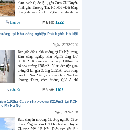
4km, cạnh Quốc lộ 1, gần Cụm CN Duyên
Thái, gần Thường Tín, Hà Nội +Đất bằng
phẳng đã san nền DT 2,4ha trên đó đã có
1,5ha nhà xưởng
Mã số:
1222
Bản đồ
xưởng tại Khu công nghiệp Phú Nghĩa Hà Nội
Ngày:
22/12/2018
Bán gấp đất + nhà xưởng tại Hà Nội trong
Khu công nghiệp Phú Nghĩa tổng DT
3010m2 +Khuôn viên đất rộng 3010m2 đã
có nhà xưởng 1705m2 +Vị trí đẹp tiện giao
thông đi lại: gần đường QL21A, cách trung
tâm Hà Nội 23km, cách sân bay Nội Bài
khoảng 40km, cách đường QL21A chỉ
10km
Mã số:
1103
Bản đồ
hiệp 1,92ha đã có nhà xưởng 8210m2 tại KCN
ng Mỹ Hà Nội
Ngày:
21/9/2018
Bán/ chuyển nhượng đất công nghiệp đã có
nhà xưởng tại khu CN Phú Nghĩa, Huyện
Chương Mỹ, Hà Nội. Diện tích đất là :