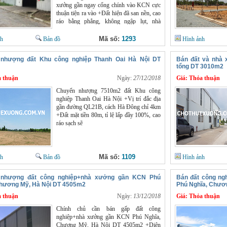
xưởng gần ngay cổng chính vào KCN cực
thuận tiện ra vào +Đất hiện đã san nền, cao
ráo bằng phẳng, không ngập lụt, nhà
xưởng tiêu chuẩn đầy đủ tiện ích +Điện
nước đầy đủ: sẵn có trạm điện công suất
Mã số:
1293
nh
Bản đồ
Hình ảnh
380KVA, nước máy sạch; có nhà để xe,
nhà văn phòng rộng +Phù hợp với nhiều
nhượng đất Khu công nghiệp Thanh Oai Hà Nội DT
Bán đất và nhà 
ngành nghề sản xuất khác nhau
tổng DT 3010m2
 thuận
Ngày:
27/12/2018
Giá:
Thỏa thuận
Chuyển nhượng 7510m2 đất Khu công
nghiệp Thanh Oai Hà Nội +Vị trí đắc địa
gần đường QL21B, cách Hà Đông chỉ 4km
+Đất mặt tiền 80m, tỉ lệ lấp đầy 100%, cao
ráo sạch sẽ
Mã số:
1109
nh
Bản đồ
Hình ảnh
 nhượng đất công nghiệp+nhà xưởng gần KCN Phú
Bán đất công ng
Chương Mỹ, Hà Nội DT 4505m2
Phú Nghĩa, Chươ
 thuận
Ngày:
13/12/2018
Giá:
Thỏa thuận
Chính chủ cần bán gấp đất công
nghiệp+nhà xưởng gần KCN Phú Nghĩa,
Chương Mỹ, Hà Nội DT 4505m2 +Diện