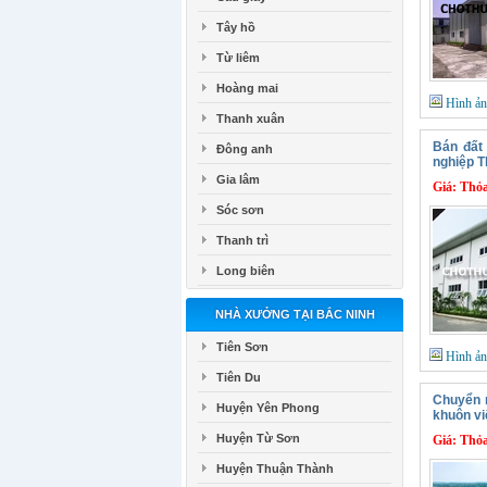
Tây hồ
Từ liêm
Hoàng mai
Hình ả
Thanh xuân
Bán đất
Đông anh
nghiệp T
Gia lâm
Giá:
Thỏa
Sóc sơn
Thanh trì
Long biên
NHÀ XƯỞNG TẠI BẮC NINH
Tiên Sơn
Hình ả
Tiên Du
Chuyển 
Huyện Yên Phong
khuôn v
Huyện Từ Sơn
Giá:
Thỏa
Huyện Thuận Thành