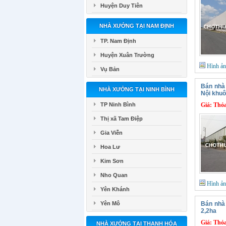
Huyện Duy Tiên
NHÀ XƯỞNG TẠI NAM ĐỊNH
TP. Nam Định
Huyện Xuân Trường
Hình ả
Vụ Bản
Bán nhà
NHÀ XƯỞNG TẠI NINH BÌNH
Nội khu
TP Ninh Bình
Giá:
Thỏa
Thị xã Tam Điệp
Gia Viễn
Hoa Lư
Kim Sơn
Nho Quan
Hình ả
Yên Khánh
Yên Mô
Bán nhà
2,2ha
Giá:
Thỏa
NHÀ XƯỞNG TẠI THANH HÓA