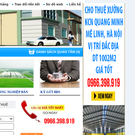
 hàng
Trao đổi liên kết
Sơ đồ web
Liên hệ
DANH SÁCH QUAN TÂM (0)
ÔNG NGHIỆP BÁN
KÝ GỬI BĐS
THUÊ