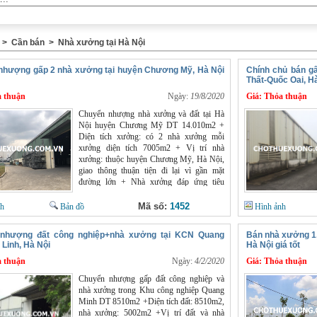
>
Cần bán
>
Nhà xưởng tại Hà Nội
nhượng gấp 2 nhà xưởng tại huyện Chương Mỹ, Hà Nội
Chính chủ bán g
Thất-Quốc Oai, Hà
 thuận
Ngày:
19/8/2020
Giá:
Thỏa thuận
Chuyển nhượng nhà xưởng và đất tại Hà
Nội huyện Chương Mỹ DT 14.010m2 +
Diện tích xưởng: có 2 nhà xưởng mỗi
xưởng diện tích 7005m2 + Vị trí nhà
xưởng: thuộc huyện Chương Mỹ, Hà Nội,
giao thông thuận tiện đi lại vì gần mặt
đường lớn + Nhà xưởng đáp ứng tiêu
chuẩn công nghiệp, có điện 3 phase, nước
máy sạch, PCCC đầy đủ, khách vào sử
Mã số:
1452
nh
Bản đồ
Hình ảnh
dụng sản xuất ngay + Đất thời hạn sử dụng
còn đến năm 2054, được cấp phép xây
nhượng đất công nghiệp+nhà xưởng tại KCN Quang
Bán nhà xưởng 1,
dựng kho xưởng sản xuất đa ngành nghề +
 Linh, Hà Nội
Hà Nội giá tốt
Giấy tờ pháp lý chính chủ đầy đủ sẵn sàng
 thuận
sang tên nhanh gọn
Ngày:
4/2/2020
Giá:
Thỏa thuận
Chuyển nhượng gấp đất công nghiệp và
nhà xưởng trong Khu công nghiệp Quang
Minh DT 8510m2 +Diện tích đất: 8510m2,
nhà xưởng: 5002m2 +Vị trí đất và nhà