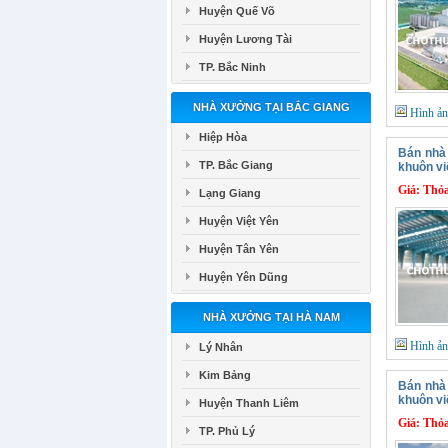
Huyện Quế Võ
Huyện Lương Tài
TP. Bắc Ninh
NHÀ XƯỞNG TẠI BẮC GIANG
Hình ả
Hiệp Hòa
Bán nhà
TP. Bắc Giang
khuôn v
Giá:
Thỏa
Lạng Giang
Huyện Việt Yên
Huyện Tân Yên
Huyện Yên Dũng
NHÀ XƯỞNG TẠI HÀ NAM
Hình ả
Lý Nhân
Kim Bảng
Bán nhà 
khuôn v
Huyện Thanh Liêm
Giá:
Thỏa
TP. Phủ Lý