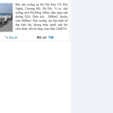
nghiệp miễn phí Website :
Bán nhà xưởng tại Hà Nội Khu CN Phú
chothuexuong.com.vn
Nghĩa, Chương Mỹ, Hà Nội. Vị trí: nhà
xưởng cách Hà Đông 10km, nằm ngay mặt
đường QL6. Diện tích : 5000m2, khuôn
viên 9000m2 Nhà xưởng cần bán thiết kế
đẹp hiện đại, khung thép zamil, mái tôn
cách nhiệt, nền bê tông, trạm điện 320KVA.
Nằm vị trí đẹp, thuộc khu vực an ninh tốt,
dễ dàng tuyển dụng lao động, giao thông
Mã số:
748
Bản đồ
thuận tiện container ra vào thoải mái. Giá
bán xưởng tại Hà Nội: 2,4 triệu/m2. Liên hệ
: Mr Chính 0966398919 – Website :
chothuexuong.com.vn