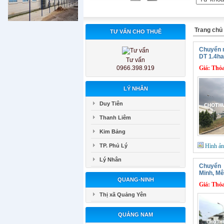
Trang chủ
TƯ VẤN CHO THUÊ
Chuyển 
DT 1.4ha
Tư vấn
0966.398.919
Giá:
Thỏa
LÝ NHÂN
Duy Tiên
Thanh Liêm
Kim Bảng
TP. Phủ Lý
Hình ả
Lý Nhân
Chuyển 
Minh, Mê
QUANG-NINH
Giá:
Thỏa
Thị xã Quảng Yên
QUẢNG NAM