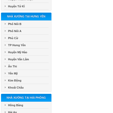
Huyện Tứ Kì
NHÀ XƯỞNG TẠI HƯNG YÊN
Phố Nối B
Phố Nối A
Phù Cừ
TP Hưng Yên
Huyện Mỹ Hào
Huyện Văn Lâm
Ân Thi
Yên Mỹ
Kim Động
Khoái Châu
NHÀ XƯỞNG TẠI HẢI PHÒNG
Hồng Bàng
Hải An