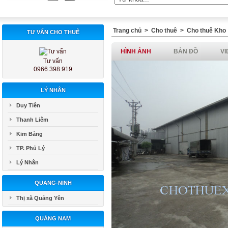
Trang chủ
>
Cho thuê
>
Cho thuê Kho
TƯ VẤN CHO THUÊ
HÌNH ẢNH
BẢN ĐỒ
VI
Tư vấn
0966.398.919
LÝ NHÂN
Duy Tiên
Thanh Liêm
Kim Bảng
TP. Phủ Lý
Lý Nhân
QUANG-NINH
Thị xã Quảng Yên
QUẢNG NAM