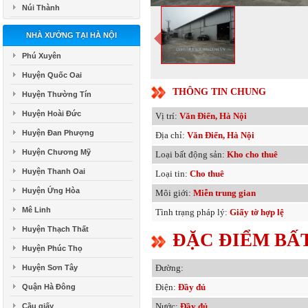
Núi Thành
NHÀ XƯỞNG TẠI HÀ NỘI
Phú Xuyên
Huyện Quốc Oai
THÔNG TIN CHUNG
Huyện Thường Tín
Huyện Hoài Đức
Vị trí:
Văn Điển, Hà Nội
Huyện Đan Phượng
Địa chỉ:
Văn Điển, Hà Nội
Huyện Chương Mỹ
Loại bất động sản:
Kho cho thuê
Huyện Thanh Oai
Loại tin:
Cho thuê
Huyện Ứng Hòa
Môi giới:
Miễn trung gian
Mê Linh
Tình trạng pháp lý:
Giấy tờ hợp lệ
Huyện Thạch Thất
ĐẶC ĐIỂM BẤ
Huyện Phúc Thọ
Đường:
Huyện Sơn Tây
Điện:
Đầy đủ
Quận Hà Đông
Nước:
Đầy đủ
Cầu giấy