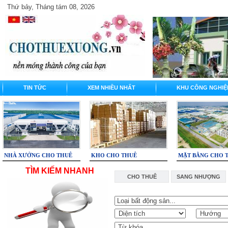
Thứ bảy, Tháng tám 08, 2026
TIN TỨC
XEM NHIỀU NHẤT
KHU CÔNG NGHIỆ
NHÀ XƯỞNG CHO THUÊ
KHO CHO THUÊ
MẶT BẰNG CHO 
TÌM KIẾM NHANH
CHO THUÊ
SANG NHƯỢNG