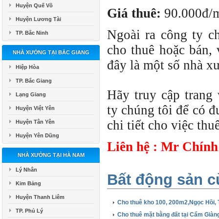
Huyện Quế Võ
Giá thuê:
90.000đ/
Huyện Lương Tài
Ngoài ra công ty c
TP. Bắc Ninh
cho thuê hoặc bán, 
NHÀ XƯỞNG TẠI BẮC GIANG
đây là một số nhà x
Hiệp Hòa
TP. Bắc Giang
Hãy truy cập tran
Lạng Giang
ty chúng tôi để có đ
Huyện Việt Yên
chi tiết cho việc th
Huyện Tân Yên
Huyện Yên Dũng
Liên hệ : Mr Chính
NHÀ XƯỞNG TẠI HÀ NAM
Lý Nhân
Bất động sản c
Kim Bảng
Huyện Thanh Liêm
Cho thuê kho 100, 200m2,Ngọc Hồi, T
TP. Phủ Lý
Cho thuê mặt bằng đất tại Cẩm Giàn