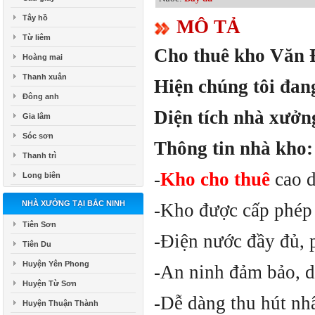
Tây hồ
MÔ TẢ
Từ liêm
Cho thuê kho Văn Đ
Hoàng mai
Thanh xuân
Hiện chúng tôi đan
Đông anh
Diện tích nhà xưở
Gia lâm
Sóc sơn
Thông tin nhà kho:
Thanh trì
-
Kho cho thuê
cao 
Long biên
NHÀ XƯỞNG TẠI BẮC NINH
-Kho được cấp phép 
Tiên Sơn
-Điện nước đầy đủ, 
Tiên Du
Huyện Yên Phong
-An ninh đảm bảo, dâ
Huyện Từ Sơn
-Dễ dàng thu hút nh
Huyện Thuận Thành