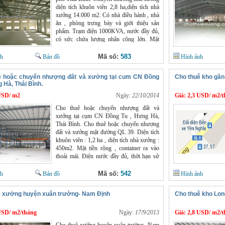
diện tích khuôn viên 2,8 ha,diện tích nhà
xưởng 14.000 m2. Có nhà điều hành , nhà
ăn , phòng trưng bày và giới thiệu sản
phẩm. Trạm điện 1000KVA, nước đầy đủ,
có sức chứa lượng nhân công lớn. Mặt
bằng rộng rãi, thuận tiện đi lại và sản xuất
tất cả các loại hình sản phẩm. Giá : Thỏa
Mã số:
583
nh
Bản đồ
Hình ảnh
thuận Liên hệ : Mr.Chính : 0966398919
ê hoặc chuyển nhượng đất và xưởng tại cum CN Đồng
Cho thuê kho gần
g Hà, Thái Bình.
USD/ m2
Ngày:
22/10/2014
Giá:
2,3 USD/ m2/t
Cho thuê hoặc chuyển nhượng đất và
xưởng tại cụm CN Đồng Tu , Hưng Hà,
Thái Bình. Cho thuê hoặc chuyển nhượng
đất và xưởng mặt đường QL 39. Diện tích
khuôn viên : 1,2 ha , diện tích nhà xưởng :
450m2. Mặt tiền rộng , container ra vào
thoải mái. Điện nước đầy đủ, thời hạn sử
dụng còn 46 năm. Giá cho thuê : 10
nghìn/m2 Giá chuyển nhượng : 700
Mã số:
542
nh
Bản đồ
Hình ảnh
nghìn/m2 Phương thức thanh toán: Thanh
toán bằng VNĐ (Việt Nam đồng) theo tỷ
ê xưởng huyện xuân trường- Nam Định
Cho thuê kho Lon
giá của Ngân hàng Ngoại thương Việt Nam
tại thời điểm thanh toán
USD/ m2/tháng
http://www.chothuexuong.com.vn/ Liên hệ
Ngày:
17/9/2013
Giá:
2,8 USD/ m2/t
: Anh Chính : 0966398919