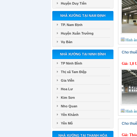
Huyện Duy Tiên
NHÀ XƯỞNG TẠI NAM ĐỊNH
TP. Nam Định
Huyện Xuân Trường
Hình ả
Vụ Bản
Cho thuê
NHÀ XƯỞNG TẠI NINH BÌNH
TP Ninh Bình
Giá:
1,0 
Thị xã Tam Điệp
Gia Viễn
Hoa Lư
Kim Sơn
Nho Quan
Hình ả
Yên Khánh
Yên Mô
Cho thu
Giá:
Thỏa
NHÀ XƯỞNG TẠI THANH HÓA