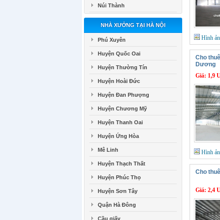
Núi Thành
NHÀ XƯỞNG TẠI HÀ NỘI
Hình ả
Phú Xuyên
Huyện Quốc Oai
Cho thuê
Dương
Huyện Thường Tín
Giá:
1,9 
Huyện Hoài Đức
Huyện Đan Phượng
Huyện Chương Mỹ
Huyện Thanh Oai
Huyện Ứng Hòa
Mê Linh
Hình ả
Huyện Thạch Thất
Cho thuê
Huyện Phúc Thọ
Giá:
2,4 
Huyện Sơn Tây
Quận Hà Đông
Cầu giấy