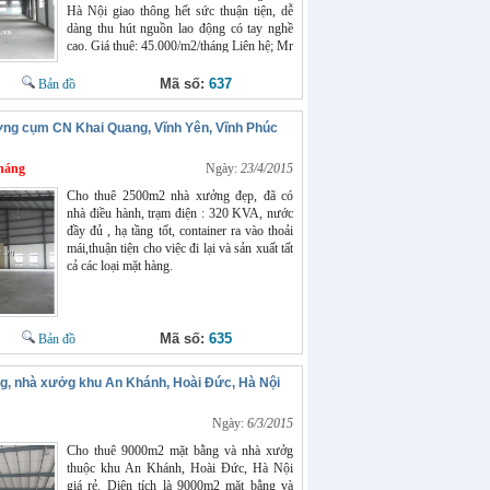
Hà Nội giao thông hết sức thuận tiện, dễ
dàng thu hút nguồn lao động có tay nghề
cao. Giá thuê: 45.000/m2/tháng Liên hệ; Mr
Chính: 0966398919
Mã số:
637
Bản đồ
ng cụm CN Khai Quang, Vĩnh Yên, Vĩnh Phúc
háng
Ngày:
23/4/2015
Cho thuê 2500m2 nhà xưởng đẹp, đã có
nhà điều hành, trạm điện : 320 KVA, nước
đầy đủ , hạ tầng tốt, container ra vào thoải
mái,thuận tiện cho việc đi lại và sản xuất tất
cả các loại mặt hàng.
Mã số:
635
Bản đồ
g, nhà xưởg khu An Khánh, Hoài Đức, Hà Nội
Ngày:
6/3/2015
Cho thuê 9000m2 mặt bằng và nhà xưởg
thuộc khu An Khánh, Hoài Đức, Hà Nội
giá rẻ. Diện tích là 9000m2 mặt bằng và