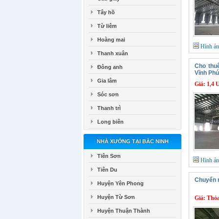
Tây hồ
Từ liêm
Hoàng mai
Hình ả
Thanh xuân
Cho thu
Đông anh
Vĩnh Ph
Gia lâm
Giá:
1,4 
Sóc sơn
Thanh trì
Long biên
NHÀ XƯỞNG TẠI BẮC NINH
Tiên Sơn
Hình ả
Tiên Du
Chuyển 
Huyện Yên Phong
Huyện Từ Sơn
Giá:
Thỏa
Huyện Thuận Thành