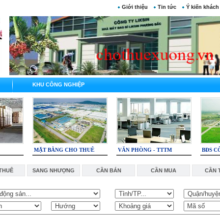
Giới thiệu
Tin tức
Ý kiến khách
KHU CÔNG NGHIỆP
MẶT BẰNG CHO THUÊ
VĂN PHÒNG - TTTM
BĐS C
THUÊ
SANG NHƯỢNG
CẦN BÁN
CẦN MUA
CẦN 