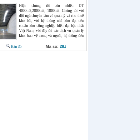
Hiện chúng tôi còn nhiều DT
4000m2,2000m2, 1800m2. Chúng tôi với
đội ngũ chuyên làm về quản lý và cho thuê
kho bãi, với hệ thống nhà kho đạt tiêu
chuẩn kho công nghiệp hiện đại bậc nhất
Việt Nam, với đầy đủ các dịch vụ quản lý
kho, bảo vệ trong và ngoài, hệ thống đèn
điện đầy đủ, camera lắp đặt xung quanh,.
cho thuê kho ngoại quan và kho thường, xe
Mã số:
283
Bản đồ
công ra vào 24/24h. giá thuê 2,5
usd/m2/tháng. Vị trí: nằm gần kcn Phố Nối
A, Hưng Yên.(cách QL 5 200m,) . Liên hệ
: Mr Chính : 0966398919