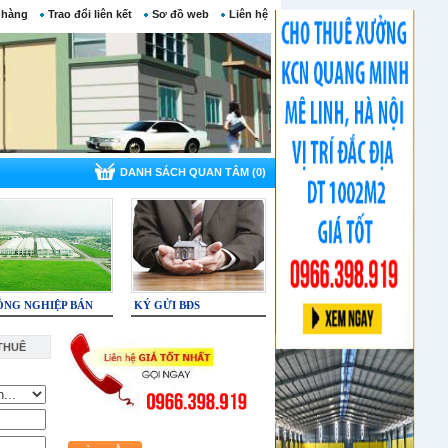
 hàng
Trao đổi liên kết
Sơ đồ web
Liên hệ
DANH SÁCH QUAN TÂM (0)
ÔNG NGHIỆP BÁN
KÝ GỬI BĐS
THUÊ