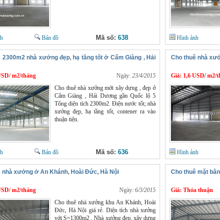
Mã số:
638
nh
Bản đồ
Hình ảnh
 2300m2 nhà xưởng đẹp, hạ tầng tốt ở Cẩm Giàng , Hải
Cho thuê nhà xưở
USD/ m2/tháng
Ngày:
23/4/2015
Giá:
1,6 USD/ m2/t
Cho thuê nhà xưởng mới xây dựng , đẹp ở
Cẩm Giàng , Hải Dương gần Quốc lộ 5
Tổng diện tích 2300m2. Điện nước tốt; nhà
xưởng đẹp, hạ tầng tốt, contener ra vào
thuận tiện.
Mã số:
636
nh
Bản đồ
Hình ảnh
 nhà xưởng ở An Khánh, Hoài Đức, Hà Nội
Cho thuê mặt bằn
USD/ m2/tháng
Ngày:
6/3/2015
Giá:
Thỏa thuận
Cho thuê nhà xưởng khu An Khánh, Hoài
Đức, Hà Nội giá rẻ. Diện tích nhà xưởng
với S=1300m2 . Nhà xưởng đẹp, xây dựng