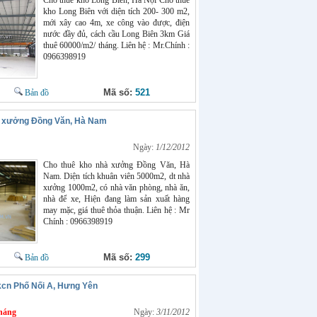
Cho thuê kho Long Biên, Hà Nội Cho thuê
kho Long Biên với diện tích 200- 300 m2,
mới xây cao 4m, xe công vào được, điện
nước đầy đủ, cách cầu Long Biên 3km Giá
thuê 60000/m2/ tháng. Liên hệ : Mr.Chính :
0966398919
Mã số:
521
Bản đồ
à xưởng Đồng Văn, Hà Nam
Ngày:
1/12/2012
Cho thuê kho nhà xưởng Đồng Văn, Hà
Nam. Diện tích khuân viên 5000m2, dt nhà
xưởng 1000m2, có nhà văn phòng, nhà ăn,
nhà để xe, Hiện đang làm sản xuất hàng
may mặc, giá thuê thỏa thuận. Liên hệ : Mr
Chính : 0966398919
Mã số:
299
Bản đồ
 kcn Phố Nối A, Hưng Yên
háng
Ngày:
3/11/2012