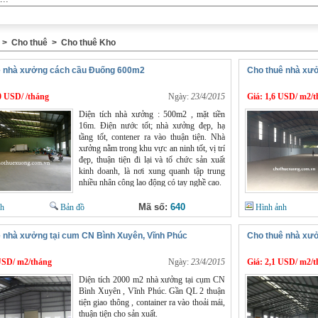
>
Cho thuê
>
Cho thuê Kho
ê nhà xưởng cách cầu Đuống 600m2
Cho thuê nhà xưở
0 USD/ /tháng
Ngày:
23/4/2015
Giá:
1,6 USD/ m2/t
Diện tích nhà xưởng : 500m2 , mặt tiền
16m. Điện nước tốt; nhà xưởng đẹp, hạ
tầng tốt, contener ra vào thuận tiện. Nhà
xưởng nằm trong khu vực an ninh tốt, vị trí
đẹp, thuận tiện đi lại và tổ chức sản xuất
kinh doanh, là nơi xung quanh tập trung
nhiều nhân công lao động có tay nghề cao.
Mã số:
640
nh
Bản đồ
Hình ảnh
 nhà xưởng tại cum CN Bình Xuyên, Vĩnh Phúc
Cho thuê nhà xưở
USD/ m2/tháng
Ngày:
23/4/2015
Giá:
2,1 USD/ m2/t
Diện tích 2000 m2 nhà xưởng tại cụm CN
Bình Xuyên , Vĩnh Phúc. Gần QL 2 thuận
tiện giao thông , container ra vào thoải mái,
thuận tiện cho sản xuất.