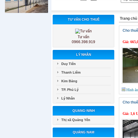
Trang chủ
TƯ VẤN CHO THUÊ
Cho thu
Tư vấn
0966.398.919
Giá:
665,
LÝ NHÂN
Duy Tiên
Thanh Liêm
Kim Bảng
TP. Phủ Lý
Hình ả
Lý Nhân
Cho thuê
QUANG-NINH
Giá:
1,6 
Thị xã Quảng Yên
QUẢNG NAM