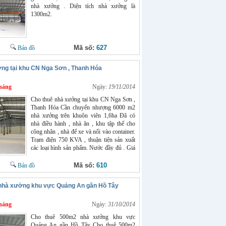
nhà xưởng . Diện tích nhà xưởng là
1300m2.
Mã số:
627
Bản đồ
ng tại khu CN Nga Sơn , Thanh Hóa
háng
Ngày:
19/11/2014
Cho thuê nhà xưởng tại khu CN Nga Sơn ,
Thanh Hóa Cần chuyển nhượng 6000 m2
nhà xưởng trên khuôn viên 1,6ha Đã có
nhà điều hành , nhà ăn , khu tập thể cho
công nhân , nhà để xe và nối vào container.
Trạm điện 750 KVA , thuận tiện sản xuất
các loại hình sản phẩm. Nước đầy đủ . Giá
cho thuê : 150 triệu/tháng. Có thể chuyển
nhượng , giá thỏa thuận. Liên hệ : Mr
Mã số:
610
Bản đồ
Chính : 0966398919
nhà xưởng khu vực Quảng An gần Hồ Tây
háng
Ngày:
31/10/2014
Cho thuê 500m2 nhà xưởng khu vực
Quảng An gần Hồ Tây Cho thuê 500m2