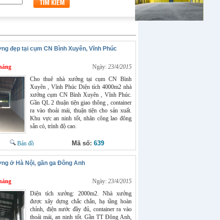
ng đẹp tại cụm CN Bình Xuyên, Vĩnh Phúc
háng
Ngày:
23/4/2015
Cho thuê nhà xưởng tại cụm CN Bình
Xuyên , Vĩnh Phúc Diện tích 4000m2 nhà
xưởng cụm CN Bình Xuyên , Vĩnh Phúc.
Gần QL 2 thuận tiện giao thông , container
ra vào thoải mái, thuận tiện cho sản xuất.
Khu vực an ninh tốt, nhân công lao đông
sẵn có, trình độ cao.
Mã số:
639
Bản đồ
ng ở Hà Nội, gần ga Đông Anh
háng
Ngày:
23/4/2015
Diện tích xưởng: 2000m2. Nhà xưởng
được xây dựng chắc chắn, hạ tầng hoàn
chỉnh, điện nước đầy đủ, container ra vào
thoải mái, an ninh tốt. Gần TT Đông Anh,