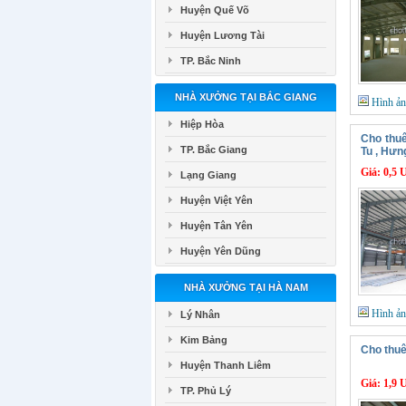
Huyện Quế Võ
Huyện Lương Tài
TP. Bắc Ninh
NHÀ XƯỞNG TẠI BẮC GIANG
Hình ả
Hiệp Hòa
Cho thu
TP. Bắc Giang
Tu , Hưn
Giá:
0,5 
Lạng Giang
Huyện Việt Yên
Huyện Tân Yên
Huyện Yên Dũng
NHÀ XƯỞNG TẠI HÀ NAM
Hình ả
Lý Nhân
Kim Bảng
Cho thu
Huyện Thanh Liêm
Giá:
1,9 
TP. Phủ Lý