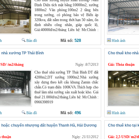
Cho thuê xưởng huyện xuân trường- Nam
Định Diện tích mặt bằng:10000m2, xưởng
1800m2 Văn phòng:100m2 2 tầng bên
trong xưởng, có phòng bảo vệ Biến áp
320kva, đất nằm trong thời hạn 50 năm, ổn
định nhiều công nhân, giáp quốc lộ,
Giá:40000đ/m2/tháng Liên hệ: Mr.Chính :
0966398919
Mã số:
528
nh
Bản đồ
Hình ảnh
 nhà xưởng TP Thái Bình
Cho thuê kho nh
USD/ /m2/tháng
Ngày:
8/7/2013
Giá:
Thỏa thuận
Cho thuê nhà xưởng TP Thái Bình DT đất
4200m2,DT xưởng 1000m2.Nhà xưởng
xây dựng theo kết cấu khung Zamin chắc
chắn.Có trạm điện 100KVA.Thích hợp cho
thuê làm nhà xưởng sản xuất hoặc kho. Giá
thuê 21.000đ/m2/tháng.Liên hệ: Mr.Chính :
0966398919
Mã số:
496
nh
Bản đồ
Hình ảnh
ê hoặc chuyển nhượng đất huyện Thanh Hà, Hải Dương
Cho thuê kho tại
 thuận
Ngày:
21/11/2012
Giá:
2,5 USD/ m2/t