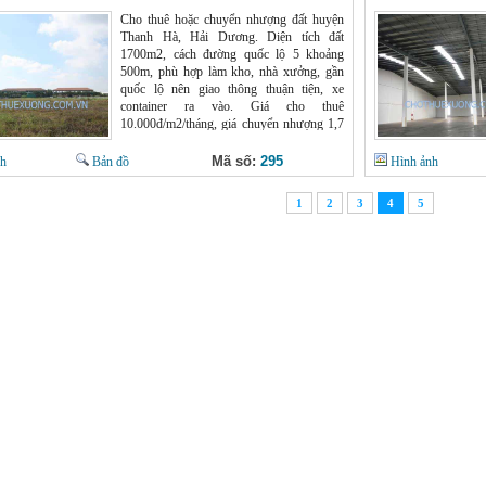
Cho thuê hoặc chuyển nhượng đất huyện
Thanh Hà, Hải Dương. Diện tích đất
1700m2, cách đường quốc lộ 5 khoảng
500m, phù hợp làm kho, nhà xưởng, gần
quốc lộ nên giao thông thuận tiện, xe
container ra vào. Giá cho thuê
10.000đ/m2/tháng, giá chuyển nhượng 1,7
tỷ.
Mã số:
295
nh
Bản đồ
Hình ảnh
1
2
3
4
5