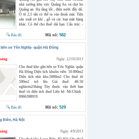
nhà xưởng khu vực Quảng An và chợ ho
Quảng an. Hạ tầng tốt , điện nước đầy đủ.
Ô tô 2,5 tấn có thể ra vào thoải mái. Tiện
sản xuất cơ khí , gỗ và các loại mặt hàng
khác. Có thể cho thuê dài hạn. Cấu trúc: -
Mái: tôn, khung zamin - Cao xưởng: 10m -
12m. - Nền bê tông. Giá cho thuê : 15
Mã số:
582
Bản đồ
triệu/tháng Phương thức thanh toán: Thanh
toán bằng VNĐ (Việt Nam đồng) theo tỷ
 bến xe Yên Nghĩa- quận Hà Đông
giá của Ngân hàng Ngoại thương Việt Nam
tại thời điểm thanh toán
háng
http://www.chothuexuong.com.vn/ Liên hệ
Ngày:
12/10/2013
: Anh Chính : 0966398919
Cho thuê kho gần bến xe Yên Nghĩa- quận
Hà Đông Diện tích khuôn viên: 10.000m2
Diện tích nhà kho:5000m2 Cho thuê từ
500m2 trở lên Giá thuê: 40-50
nghìn/m2/tháng Tùy thuộc vào thời hạn
thuê và diện tích thuê Liên hệ: Mr.Chính :
0966398919
Mã số:
529
Bản đồ
g Biên, Hà Nội
háng
Ngày:
4/9/2013