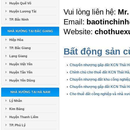
Huyện Quế Võ
Vui lòng liên hệ:
Mr.
Huyện Lương Tài
TP. Bắc Ninh
Email:
baotinchin
Website:
chothue
NHÀ XƯỞNG TẠI BẮC GIANG
Hiệp Hòa
TP. Bắc Giang
Bất động sản c
Lạng Giang
Huyện Việt Yên
Chuyển nhượng gấp đất KCN Thái Hà
Chính chủ cho thuê đất KCN Thái Hà,
Huyện Tân Yên
Chuyển nhượng đất khu công nghiệp 
Huyện Yên Dũng
Chuyển nhượng gấp đất KCN Thái H
NHÀ XƯỞNG TẠI HÀ NAM
Cho thuê đất công nghiệp và nhà x
Lý Nhân
Kim Bảng
Huyện Thanh Liêm
TP. Phủ Lý