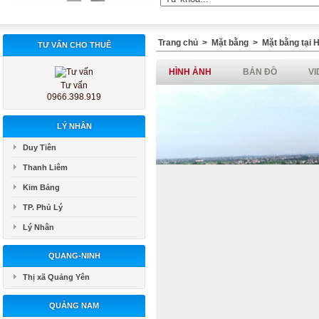
Trang chủ
>
Mặt bằng
>
Mặt bằng tại
TƯ VẤN CHO THUÊ
HÌNH ẢNH
BẢN ĐỒ
VI
Tư vấn
0966.398.919
LÝ NHÂN
Duy Tiên
Thanh Liêm
Kim Bảng
TP. Phủ Lý
Lý Nhân
QUANG-NINH
Thị xã Quảng Yên
QUẢNG NAM