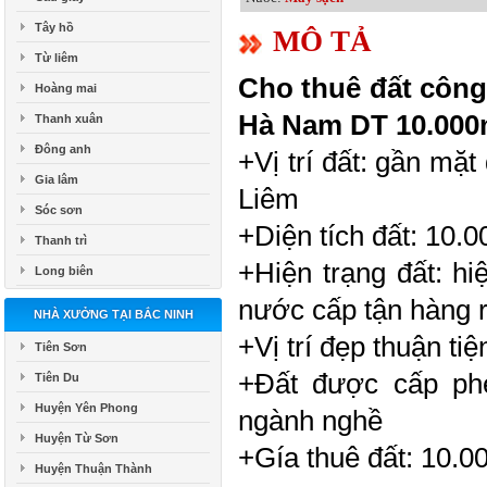
Tây hồ
MÔ TẢ
Từ liêm
Cho thuê đất công
Hoàng mai
Hà Nam DT
10.00
Thanh xuân
Đông anh
+Vị trí đất: gần mặ
Gia lâm
Liêm
Sóc sơn
+Diện tích đất:
10.0
Thanh trì
+Hiện trạng đất: hi
Long biên
nước cấp tận hàng 
NHÀ XƯỞNG TẠI BẮC NINH
+Vị trí đẹp thuận ti
Tiên Sơn
+Đất được cấp ph
Tiên Du
Huyện Yên Phong
ngành nghề
Huyện Từ Sơn
+Gía thuê đất: 10.
Huyện Thuận Thành