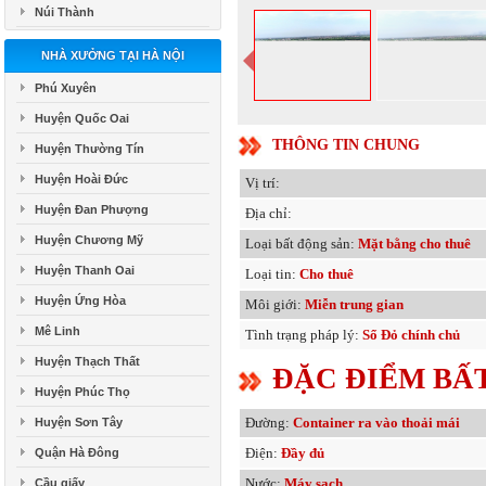
Núi Thành
NHÀ XƯỞNG TẠI HÀ NỘI
Phú Xuyên
Huyện Quốc Oai
THÔNG TIN CHUNG
Huyện Thường Tín
Huyện Hoài Đức
Vị trí:
Huyện Đan Phượng
Địa chỉ:
Huyện Chương Mỹ
Loại bất động sản:
Mặt bằng cho thuê
Huyện Thanh Oai
Loại tin:
Cho thuê
Huyện Ứng Hòa
Môi giới:
Miễn trung gian
Mê Linh
Tình trạng pháp lý:
Sổ Đỏ chính chủ
Huyện Thạch Thất
ĐẶC ĐIỂM BẤ
Huyện Phúc Thọ
Đường:
Container ra vào thoải mái
Huyện Sơn Tây
Điện:
Đầy đủ
Quận Hà Đông
Nước:
Máy sạch
Cầu giấy