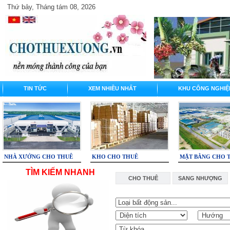
Thứ bảy, Tháng tám 08, 2026
TIN TỨC
XEM NHIỀU NHẤT
KHU CÔNG NGHIỆ
NHÀ XƯỞNG CHO THUÊ
KHO CHO THUÊ
MẶT BẰNG CHO 
TÌM KIẾM NHANH
CHO THUÊ
SANG NHƯỢNG