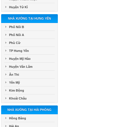
Huyện Tứ Kì
NHÀ XƯỞNG TẠI HƯNG YÊN
Phố Nối B
Phố Nối A
Phù Cừ
TP Hưng Yên
Huyện Mỹ Hào
Huyện Văn Lâm
Ân Thi
Yên Mỹ
Kim Động
Khoái Châu
NHÀ XƯỞNG TẠI HẢI PHÒNG
Hồng Bàng
Hải An