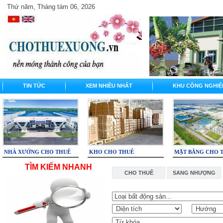
Thứ năm, Tháng tám 06, 2026
TIN TỨC
XEM NHIỀU NHẤT
KHU CÔNG NGHIỆ
NHÀ XƯỞNG CHO THUÊ
KHO CHO THUÊ
MẶT BẰNG CHO 
TÌM KIẾM NHANH
CHO THUÊ
SANG NHƯỢNG