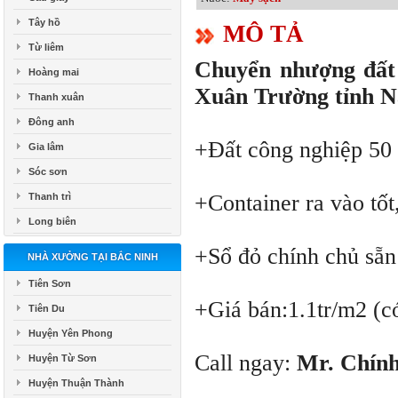
Tây hồ
MÔ TẢ
Từ liêm
Chuyển nhượng đất 
Hoàng mai
Xuân Trường tỉnh 
Thanh xuân
Đông anh
+Đất công nghiệp 50 
Gia lâm
Sóc sơn
+Container ra vào tốt
Thanh trì
Long biên
+Sổ đỏ chính chủ sẵn
NHÀ XƯỞNG TẠI BẮC NINH
Tiên Sơn
+Giá bán:1.1tr/m2 (c
Tiên Du
Huyện Yên Phong
Call ngay:
Mr. Chính
Huyện Từ Sơn
Huyện Thuận Thành