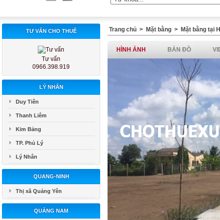
Trang chủ
>
Mặt bằng
>
Mặt bằng tại
TƯ VẤN CHO THUÊ
HÌNH ẢNH
BẢN ĐỒ
VI
Tư vấn
0966.398.919
LÝ NHÂN
Duy Tiên
Thanh Liêm
Kim Bảng
TP. Phủ Lý
Lý Nhân
QUANG-NINH
Thị xã Quảng Yên
QUẢNG NAM