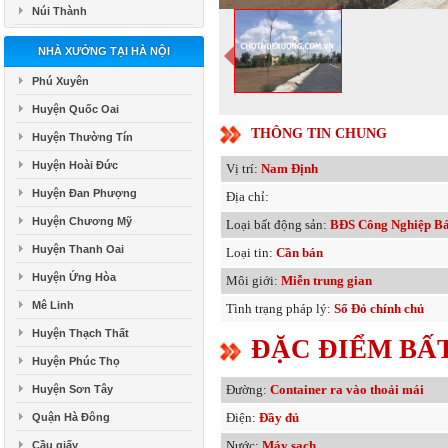
Núi Thành
NHÀ XƯỞNG TẠI HÀ NỘI
Phú Xuyên
Huyện Quốc Oai
THÔNG TIN CHUNG
Huyện Thường Tín
Huyện Hoài Đức
Vị trí:
Nam Định
Huyện Đan Phượng
Địa chỉ:
Huyện Chương Mỹ
Loại bất động sản:
BĐS Công Nghiệp B
Huyện Thanh Oai
Loại tin:
Cần bán
Huyện Ứng Hòa
Môi giới:
Miễn trung gian
Mê Linh
Tình trạng pháp lý:
Sổ Đỏ chính chủ
Huyện Thạch Thất
ĐẶC ĐIỂM BẤ
Huyện Phúc Thọ
Đường:
Container ra vào thoải mái
Huyện Sơn Tây
Điện:
Đầy đủ
Quận Hà Đông
Nước:
Máy sạch
Cầu giấy