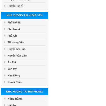
Huyện Tứ Kì
NHÀ XƯỞNG TẠI HƯNG YÊN
Phố Nối B
Phố Nối A
Phù Cừ
TP Hưng Yên
Huyện Mỹ Hào
Huyện Văn Lâm
Ân Thi
Yên Mỹ
Kim Động
Khoái Châu
NHÀ XƯỞNG TẠI HẢI PHÒNG
Hồng Bàng
Hải An