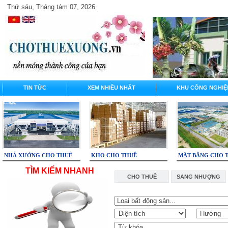
Thứ sáu, Tháng tám 07, 2026
TIN TỨC
XEM NHIỀU NHẤT
KHU CÔNG NGHIỆ
NHÀ XƯỞNG CHO THUÊ
KHO CHO THUÊ
MẶT BẰNG CHO 
TÌM KIẾM NHANH
CHO THUÊ
SANG NHƯỢNG