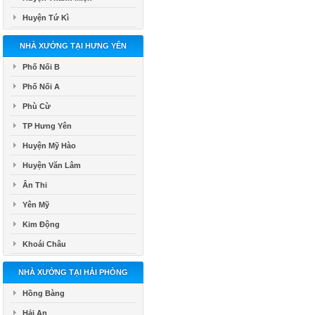
Huyện Tứ Kì
NHÀ XƯỞNG TẠI HƯNG YÊN
Phố Nối B
Phố Nối A
Phù Cừ
TP Hưng Yên
Huyện Mỹ Hào
Huyện Văn Lâm
Ân Thi
Yên Mỹ
Kim Động
Khoái Châu
NHÀ XƯỞNG TẠI HẢI PHÒNG
Hồng Bàng
Hải An