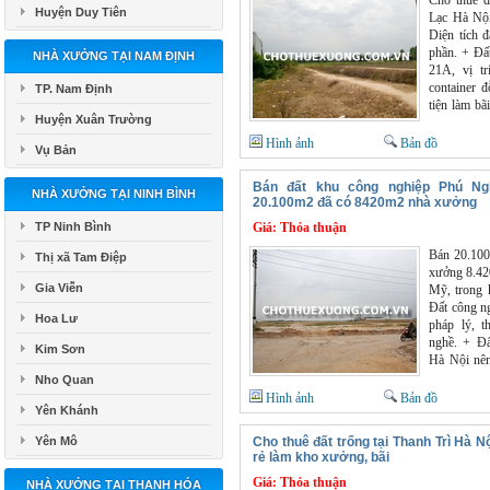
Cho thuê đ
Huyện Duy Tiên
Lạc Hà Nội
Diện tích đ
phần. + Đấ
NHÀ XƯỞNG TẠI NAM ĐỊNH
21A, vị tr
container đ
TP. Nam Định
tiện làm bã
Huyện Xuân Trường
xưởng sản 
hạn, giá ch
Hình ảnh
Bản đồ
Vụ Bản
8 nghìn đồn
hệ : Mr C
Bán đất khu công nghiệp Phú N
chothuexuo
NHÀ XƯỞNG TẠI NINH BÌNH
20.100m2 đã có 8420m2 nhà xưởng
TP Ninh Bình
Giá:
Thỏa thuận
Bán 20.100
Thị xã Tam Điệp
xưởng 8.42
Gia Viễn
Mỹ, trong 
Đất công ng
Hoa Lư
pháp lý, t
nghề. + Đ
Kim Sơn
Hà Nội nên
nước đầy đủ
Nho Quan
lại, vào sả
Hình ảnh
Bản đồ
Yên Khánh
cư đông đúc
vòng ngoài
Yên Mô
Cho thuê đất trống tại Thanh Trì Hà N
tại Hà Nội 
rẻ làm kho xưởng, bãi
nhu cầu 
Giá:
Thỏa thuận
09663
NHÀ XƯỞNG TẠI THANH HÓA