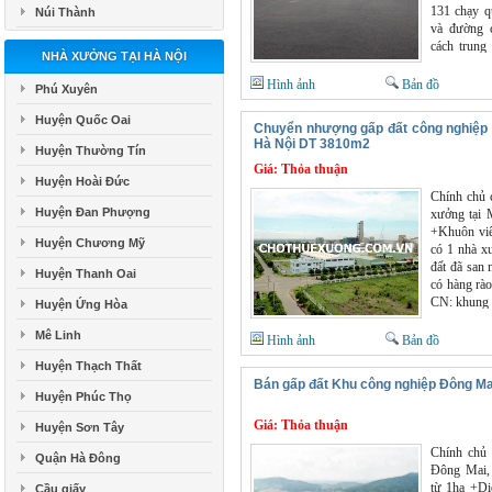
131 chạy q
Núi Thành
và đường 
cách trung
NHÀ XƯỞNG TẠI HÀ NỘI
Hài Phòng
Quảng Ninh
Hình ảnh
Bản đồ
Phú Xuyên
chỉ vài km
vị trí cực 
Huyện Quốc Oai
Chuyển nhượng gấp đất công nghiệp 
trạm điện
Hà Nội DT 3810m2
Huyện Thường Tín
PCCC, nh
Giá:
Thỏa thuận
chuẩn...
Huyện Hoài Đức
Chính chủ 
Huyện Đan Phượng
xưởng tại
+Khuôn viê
Huyện Chương Mỹ
có 1 nhà x
đất đã san 
Huyện Thanh Oai
có hàng rà
CN: khung z
Huyện Ứng Hòa
lực +Đất t
Mê Linh
đến năm 205
Hình ảnh
Bản đồ
Huyện Thạch Thất
Bán gấp đất Khu công nghiệp Đông Ma
Huyện Phúc Thọ
Giá:
Thỏa thuận
Huyện Sơn Tây
Chính chủ 
Quận Hà Đông
Đông Mai,
từ 1ha +Diệ
Cầu giấy