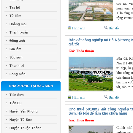
cao ráo vu
Tây hồ
hoàn toàn 
+Hạ tầng đ
Từ liêm
rộng contai
có bảo vệ v
Hoàng mai
Hình ảnh
Bản đồ
Thanh xuân
Bán đất công nghiệp tại Hà Nội trong
Đông anh
giá tốt
Gia lâm
Giá:
Thỏa thuận
Sóc sơn
Bán đất K
Nội DT 400
Thanh trì
trí đẹp, l
khu công n
Long biên
cực thuận l
bãi nhà xư
NHÀ XƯỞNG TẠI BẮC NINH
tốt, tập tr
dễ dàng tu
Tiên Sơn
Hình ảnh
Bản đồ
Tiên Du
Cho thuê 5010m2 đất công nghiệp tạ
Huyện Yên Phong
Sơn, Hà Nội để làm kho chứa hàng
Huyện Từ Sơn
Giá:
Thỏa thuận
Chính chủ
Huyện Thuận Thành
nghiệp tại