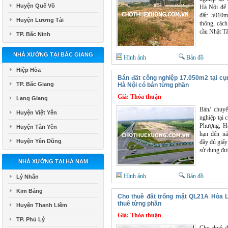
Huyện Quế Võ
Hà Nội để 
đất: 5010m
Huyện Lương Tài
thông, các
cầu Nhật T
TP. Bắc Ninh
NHÀ XƯỞNG TẠI BẮC GIANG
Hình ảnh
Bản đồ
Hiệp Hòa
Bán đất công nghiệp 17.050m2 tại 
TP. Bắc Giang
Hà Nội có bán từng phần
Giá:
Thỏa thuận
Lạng Giang
Bán/ chuy
Huyện Việt Yên
nghiệp tại
Phượng, Hà
Huyện Tân Yên
hạn đến nă
Huyện Yên Dũng
đầy đủ giấy
sử dụng đư
NHÀ XƯỞNG TẠI HÀ NAM
Hình ảnh
Bản đồ
Lý Nhân
Kim Bảng
Cho thuê đất trống mặt QL21A Hòa 
thuê từng phần
Huyện Thanh Liêm
Giá:
Thỏa thuận
TP. Phủ Lý