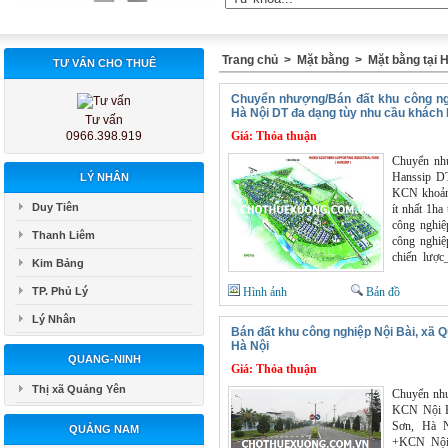
Trang chủ
>
Mặt bằng
>
Mặt bằng tại 
TƯ VẤN CHO THUÊ
Chuyển nhượng/Bán đất khu công ng
Hà Nội DT đa dạng tùy nhu cầu khách
Tư vấn
0966.398.919
Giá:
Thỏa thuận
Chuyển như
Hanssip DT
LÝ NHÂN
KCN khoảng
Duy Tiên
ít nhất 1h
công nghiệ
Thanh Liêm
công nghiệ
chiến lược
Kim Bảng
Xuyên - T
Nội chỉ 28
TP. Phủ Lý
Hình ảnh
Bản đồ
Vân - Cầu 
Lý Nhân
mới) và qu
Bán đất khu công nghiệp Nội Bài, xã 
Nam Thủ đô
Hà Nội
cao tốc nố
QUANG-NINH
Giá:
Thỏa thuận
Quốc lộ 5B
Phòng 85k
Thị xã Quảng Yên
Chuyển như
Bài 60km +
KCN Nội B
lấp bằng ph
Sơn, Hà N
QUẢNG NAM
+KCN Nội 