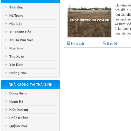
chothuexuo
Cho thuê đấ
Tĩnh Gia
tích đất :
nhu cầu khá
Hà Trung
ráo sạch s
Hậu Lộc
và trạm soá
đi lại thoả
TP Thanh Hóa
hóa, vật li
bãi tập kết 
Thị Xã Bỉm Sơn
hoặc xây kh
Hình ảnh
Bản đồ
và nhiều n
Nga Sơn
nước máy sạ
Thọ Xuân
lao động dồ
Giá cho 
Yên Định
8.000vnđ/m
xin LH : M
Hoằng Hóa
chothuexuo
NHÀ XƯỞNG TẠI THÁI BÌNH
Đông Hưng
Hưng Hà
Kiến Xương
Phúc Khánh
Quỳnh Phụ