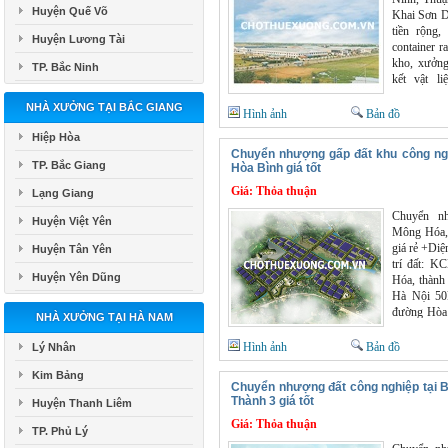
Huyện Quế Võ
Khai Sơn D
tiền rộng,
Huyện Lương Tài
container r
kho, xưởng
TP. Bắc Ninh
kết vật l
nhượng nằm
NHÀ XƯỞNG TẠI BẮC GIANG
Sơn, Thuận
Hình ảnh
Bản đồ
ninh tốt, x
Hiệp Hòa
công lao 
Chuyển nhượng gấp đất khu công ng
bán/chuyể
TP. Bắc Giang
Hòa Bình giá tốt
công nghiệ
Giá:
Thỏa thuận
0966398919.
Lạng Giang
chothuexuo
Chuyển n
Huyện Việt Yên
Mông Hóa, 
giá rẻ +Diệ
Huyện Tân Yên
trí đất: 
Huyện Yên Dũng
Hóa, thành
Hà Nội 50
đường Hòa 
NHÀ XƯỞNG TẠI HÀ NAM
bay nội bà
130km +Đất 
Hình ảnh
Bản đồ
Lý Nhân
trí cực đẹp
Kim Bảng
vào sử dụn
Chuyển nhượng đất công nghiệp tại 
xây dựng n
Thành 3 giá tốt
Huyện Thanh Liêm
Giá:
Thỏa thuận
TP. Phủ Lý