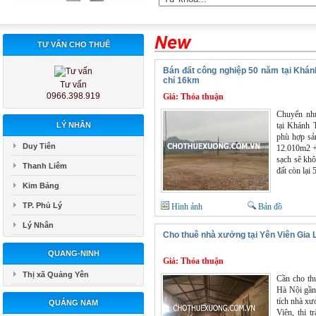
TƯ VẤN CHO THUÊ
Bán đất công nghiệp 50 năm tại Khánh
chỉ 16km
Tư vấn
0966.398.919
Giá:
Thỏa thuận
Chuyển nh
LÝ NHÂN
tại Khánh 
phù hợp sả
Duy Tiên
12.010m2 +
sạch sẽ kh
Thanh Liêm
đất còn lại
Kim Bảng
TP. Phủ Lý
Hình ảnh
Bản đồ
Lý Nhân
Cho thuê nhà xưởng tại Yên Viên Gia
QUANG-NINH
Giá:
Thỏa thuận
Thị xã Quảng Yên
Cần cho th
Hà Nội gần
tích nhà xư
QUẢNG NAM
Viên, thị 