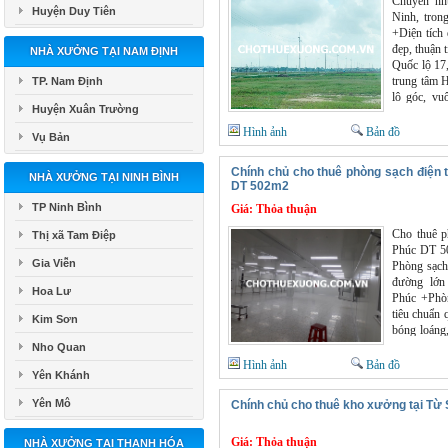
Chuyển như
Huyện Duy Tiên
Ninh, tron
+Diện tích 
đẹp, thuận 
NHÀ XƯỞNG TẠI NAM ĐỊNH
Quốc lộ 17,
trung tâm 
TP. Nam Định
lô góc, vu
Huyện Xuân Trường
được ngay,
xưởng sản
Hình ảnh
Bản đồ
Vụ Bản
hạ tầng hoà
lao động
Chính chủ cho thuê phòng sạch điện t
+Đường rộn
NHÀ XƯỞNG TẠI NINH BÌNH
DT 502m2
tận nơi thoả
TP Ninh Bình
Giá:
Thỏa thuận
Cho thuê p
Thị xã Tam Điệp
Phúc DT 50
Gia Viễn
Phòng sạch
đường lớn
Hoa Lư
Phúc +Phòn
tiêu chuẩn 
Kim Sơn
bóng loáng,
PCCC, báo
Nho Quan
điện chiếu 
Hình ảnh
Bản đồ
Yên Khánh
điện 3 pha
tử +Có khu
Yên Mô
Chính chủ cho thuê kho xưởng tại Từ 
+Vị trí đẹp
giấy tờ pháp
Giá:
Thỏa thuận
NHÀ XƯỞNG TẠI THANH HÓA