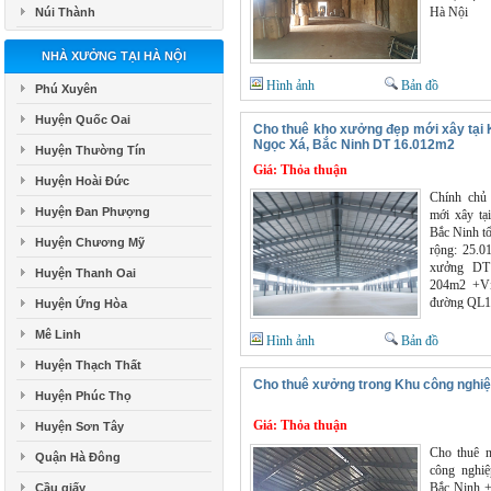
Hà Nội
Núi Thành
NHÀ XƯỞNG TẠI HÀ NỘI
Hình ảnh
Bản đồ
Phú Xuyên
Huyện Quốc Oai
Cho thuê kho xưởng đẹp mới xây tại 
Ngọc Xá, Bắc Ninh DT 16.012m2
Huyện Thường Tín
Giá:
Thỏa thuận
Huyện Hoài Đức
Chính chủ
Huyện Đan Phượng
mới xây tạ
Bắc Ninh t
Huyện Chương Mỹ
rộng: 25.0
xưởng DT
Huyện Thanh Oai
204m2 +Vị 
đường QL18
Huyện Ứng Hòa
Mê Linh
Hình ảnh
Bản đồ
Huyện Thạch Thất
Cho thuê xưởng trong Khu công nghi
Huyện Phúc Thọ
Giá:
Thỏa thuận
Huyện Sơn Tây
Cho thuê n
Quận Hà Đông
công nghi
Bắc Ninh +
Cầu giấy