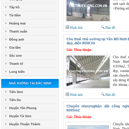
mới sạch đ
Tây hồ
+Đường nội
Từ liêm
Hoàng mai
Hình ảnh
Bản đồ
Thanh xuân
Cho thuê nhà xưởng tại Yên Mô Ninh
Đông anh
đẹp, điện 900KVA
Gia lâm
Giá:
Thỏa thuận
Sóc sơn
Cho thuê 
Ninh Bìn
Thanh trì
4.010m2, 
đẹp, conta
Long biên
vận chuyển
xây dựng th
NHÀ XƯỞNG TẠI BẮC NINH
tôn khung 
lắp trạm 
Tiên Sơn
DN thuê và
Hình ảnh
Bản đồ
thuộc khu a
Tiên Du
lao động, h
Chuyển nhượng/bán đất công ngh
cho thuê h
Huyện Yên Phong
8005m2
nghìn đồng
Huyện Từ Sơn
Giá:
Thỏa thuận
xin liên 
Website : 
Chuyển như
Huyện Thuận Thành
Ninh, Thuậ