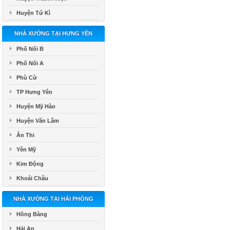
Huyện Tứ Kì
NHÀ XƯỞNG TẠI HƯNG YÊN
Phố Nối B
Phố Nối A
Phù Cừ
TP Hưng Yên
Huyện Mỹ Hào
Huyện Văn Lâm
Ân Thi
Yên Mỹ
Kim Động
Khoái Châu
NHÀ XƯỞNG TẠI HẢI PHÒNG
Hồng Bàng
Hải An