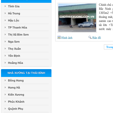
Chính chủ 
Tĩnh Gia
Bắc Ninh g
1305m2 +N
Hà Trung
thoáng mát
Hậu Lộc
zamin cao 
tải lớn +T
TP Thanh Hóa
nước máy s
ngay +Conta
Thị Xã Bỉm Sơn
Hình ảnh
Bản đồ
Nga Sơn
Tran
Thọ Xuân
Yên Định
Hoằng Hóa
NHÀ XƯỞNG TẠI THÁI BÌNH
Đông Hưng
Hưng Hà
Kiến Xương
Phúc Khánh
Quỳnh Phụ