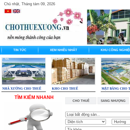
Chủ nhật, Tháng tám 09, 2026
TIN TỨC
XEM NHIỀU NHẤT
KHU CÔNG NGHIỆ
NHÀ XƯỞNG CHO THUÊ
KHO CHO THUÊ
MẶT BẰNG CHO 
TÌM KIẾM NHANH
CHO THUÊ
SANG NHƯỢNG