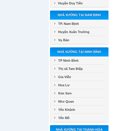
Huyện Duy Tiên
NHÀ XƯỞNG TẠI NAM ĐỊNH
TP. Nam Định
Huyện Xuân Trường
Vụ Bản
NHÀ XƯỞNG TẠI NINH BÌNH
TP Ninh Bình
Thị xã Tam Điệp
Gia Viễn
Hoa Lư
Kim Sơn
Nho Quan
Yên Khánh
Yên Mô
NHÀ XƯỞNG TẠI THANH HÓA