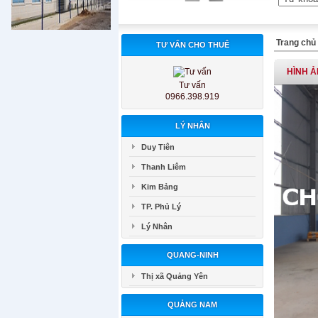
Trang chủ
TƯ VẤN CHO THUÊ
HÌNH 
Tư vấn
0966.398.919
LÝ NHÂN
Duy Tiên
Thanh Liêm
Kim Bảng
TP. Phủ Lý
Lý Nhân
QUANG-NINH
Thị xã Quảng Yên
QUẢNG NAM