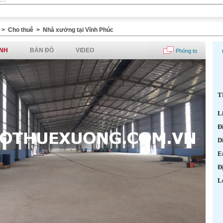
>
Cho thuê
>
Nhà xưởng tại Vĩnh Phúc
ẢNH
BẢN ĐỒ
VIDEO
Phóng to
T
L
Đ
D
E
Đị
L