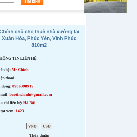
Chính chủ cho thuê nhà xưởng tại
Xuân Hòa, Phúc Yên, Vĩnh Phúc
810m2
HÔNG TIN LIÊN HỆ
iên hệ:
Mr Chính
iện thoại:
i động:
0966398919
mail:
baotinchinh@gmail.com
a chỉ liên hệ:
Hà Nội
ượt xem:
1423
VND
USD
Thỏa thuận