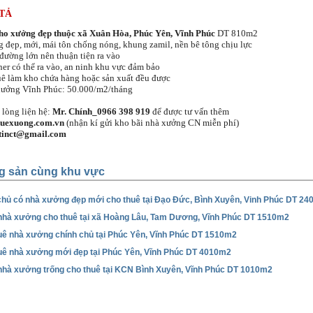
TẢ
ho xưởng đẹp thuộc xã Xuân Hòa, Phúc Yên, Vĩnh Phúc
DT 810m2
 đẹp, mới, mái tôn chống nóng, khung zamil, nền bê tông chịu lực
 đường lớn nên thuận tiện ra vào
ner có thể ra vào, an ninh khu vực đảm bảo
uê làm kho chứa hàng hoặc sản xuất đều được
xưởng Vĩnh Phúc: 50.000/m2/tháng
i lòng liện hệ:
Mr. Chính_0966 398 919
để được tư vấn thêm
huexuong.com.vn
(nhận kí gửi kho bãi nhà xưởng CN miễn phí)
tinct@gmail.com
g sản cùng khu vực
chủ có nhà xưởng đẹp mới cho thuê tại Đạo Đức, Bình Xuyên, Vinh Phúc DT 2
 nhà xưởng cho thuê tại xã Hoàng Lâu, Tam Dương, Vĩnh Phúc DT 1510m2
uê nhà xưởng chính chủ tại Phúc Yên, Vĩnh Phúc DT 1510m2
uê nhà xưởng mới đẹp tại Phúc Yên, Vĩnh Phúc DT 4010m2
 nhà xưởng trống cho thuê tại KCN Bình Xuyên, Vĩnh Phúc DT 1010m2