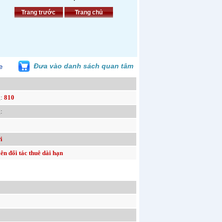
Trang trước
Trang chủ
Đưa vào danh sách quan tâm
g:
810
:
i
iên đối tác thuê dài hạn