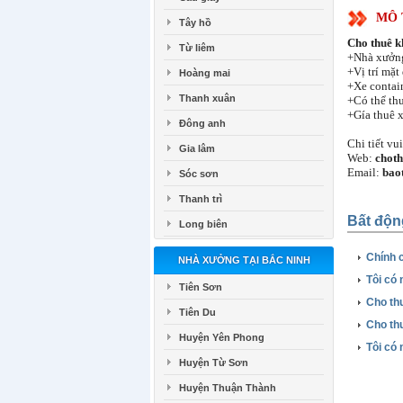
MÔ 
Tây hồ
Cho thuê k
Từ liêm
+Nhà xưởng
+Vị trí mặt
Hoàng mai
+Xe contai
Thanh xuân
+Có thể th
+Gía thuê 
Đông anh
Chi tiết vu
Gia lâm
Web:
chot
Email:
bao
Sóc sơn
Thanh trì
Bất độn
Long biên
Chính 
NHÀ XƯỞNG TẠI BẮC NINH
Tôi có
Tiên Sơn
Cho th
Tiên Du
Cho th
Huyện Yên Phong
Tôi có
Huyện Từ Sơn
Huyện Thuận Thành