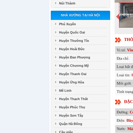
Núi Thành
NHÀ XƯỞNG TẠI HÀ NỘI
Phú Xuyên
Huyện Quốc Oai
THÔ
Huyện Thường Tín
Huyện Hoài Đức
Vị trí:
Vĩn
Huyện Đan Phượng
Địa chỉ:
Huyện Chương Mỹ
Loại bất 
Huyện Thanh Oai
Loại tin:
Huyện Ứng Hòa
Môi giới:
Mê Linh
Tình trạn
Huyện Thạch Thất
ĐẶC
Huyện Phúc Thọ
Đường:
C
Huyện Sơn Tây
Điện:
Đầy
Quận Hà Đông
Nước:
Má
Cầu giấy