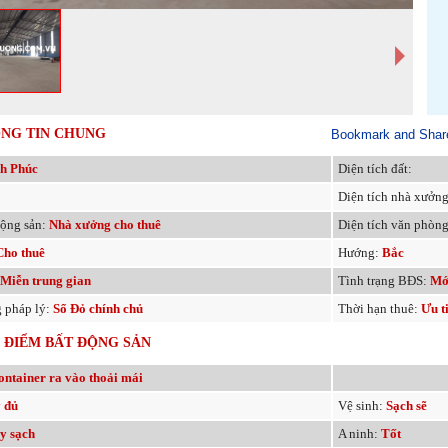
NG TIN CHUNG
h Phúc
Diện tích đất:
Diện tích nhà xưởn
động sản:
Nhà xưởng cho thuê
Diện tích văn phòng
Cho thuê
Hướng:
Bắc
Miễn trung gian
Tình trạng BĐS:
Mớ
g pháp lý:
Sổ Đỏ chính chủ
Thời hạn thuê:
Ưu t
 ĐIỂM BẤT ĐỘNG SẢN
ontainer ra vào thoải mái
 đủ
Vệ sinh:
Sạch sẽ
y sạch
A ninh:
Tốt