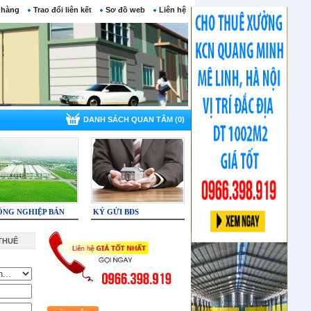
 hàng
Trao đổi liên kết
Sơ đồ web
Liên hệ
DANH SÁCH QUAN TÂM (0)
ÔNG NGHIỆP BÁN
KÝ GỬI BĐS
THUÊ