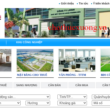
Giới thiệu
Tin tức
Ý kiến khách
KHU CÔNG NGHIỆP
MẶT BẰNG CHO THUÊ
VĂN PHÒNG - TTTM
BĐS C
THUÊ
SANG NHƯỢNG
CẦN BÁN
CẦN MUA
CẦN 