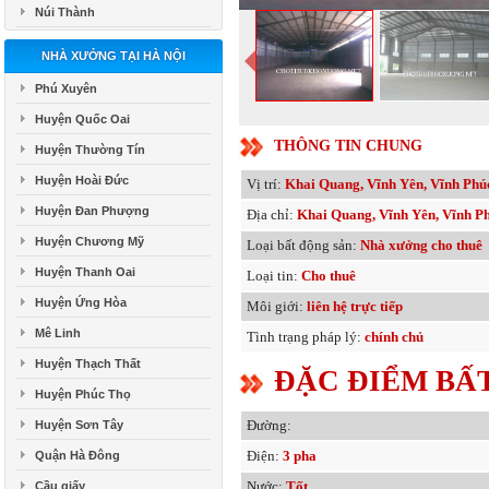
Núi Thành
NHÀ XƯỞNG TẠI HÀ NỘI
Phú Xuyên
Huyện Quốc Oai
THÔNG TIN CHUNG
Huyện Thường Tín
Huyện Hoài Đức
Vị trí:
Khai Quang, Vĩnh Yên, Vĩnh Phú
Huyện Đan Phượng
Địa chỉ:
Khai Quang, Vĩnh Yên, Vĩnh P
Huyện Chương Mỹ
Loại bất động sản:
Nhà xưởng cho thuê
Huyện Thanh Oai
Loại tin:
Cho thuê
Huyện Ứng Hòa
Môi giới:
liên hệ trực tiếp
Mê Linh
Tình trạng pháp lý:
chính chủ
Huyện Thạch Thất
ĐẶC ĐIỂM BẤ
Huyện Phúc Thọ
Đường:
Huyện Sơn Tây
Điện:
3 pha
Quận Hà Đông
Nước:
Tốt
Cầu giấy