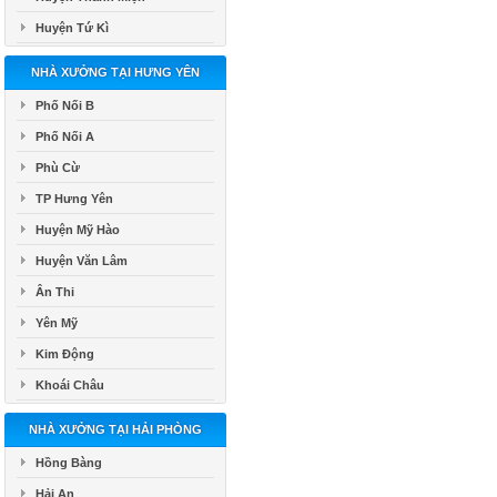
Huyện Tứ Kì
NHÀ XƯỞNG TẠI HƯNG YÊN
Phố Nối B
Phố Nối A
Phù Cừ
TP Hưng Yên
Huyện Mỹ Hào
Huyện Văn Lâm
Ân Thi
Yên Mỹ
Kim Động
Khoái Châu
NHÀ XƯỞNG TẠI HẢI PHÒNG
Hồng Bàng
Hải An