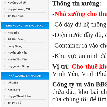
Thông tin xưởng:
Huyện Quế Võ
Huyện Lương Tài
-
Nhà xưởng cho th
TP. Bắc Ninh
-Có đầy đủ hệ thống
NHÀ XƯỞNG TẠI BẮC GIANG
Hiệp Hòa
-Điện nước đầy đủ, 
TP. Bắc Giang
-Container ra vào ch
Lạng Giang
Huyện Việt Yên
-Khu vực an ninh đảm
Huyện Tân Yên
Vị trí:
Cho thuê kh
Huyện Yên Dũng
Vĩnh Yên, Vĩnh Phú
NHÀ XƯỞNG TẠI HÀ NAM
Công ty tư vấn BĐ
Lý Nhân
Kim Bảng
thửa đất, kho bãi c
Huyện Thanh Liêm
của chúng tôi để tì
TP. Phủ Lý