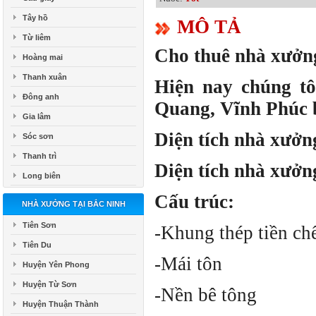
Tây hồ
MÔ TẢ
Từ liêm
Cho thuê nhà xưởn
Hoàng mai
Thanh xuân
Hiện nay chúng t
Đông anh
Quang, Vĩnh Phúc 
Gia lâm
Diện tích nhà xưởn
Sóc sơn
Thanh trì
Diện tích nhà xưởn
Long biên
Cấu trúc:
NHÀ XƯỞNG TẠI BẮC NINH
Tiên Sơn
-Khung thép tiền ch
Tiên Du
-Mái tôn
Huyện Yên Phong
Huyện Từ Sơn
-Nền bê tông
Huyện Thuận Thành