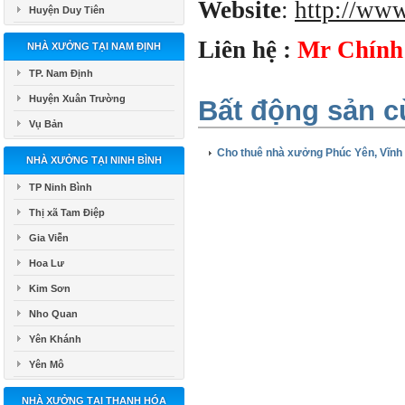
Website
:
http://ww
Huyện Duy Tiên
Liên hệ :
Mr Chính
NHÀ XƯỞNG TẠI NAM ĐỊNH
TP. Nam Định
Huyện Xuân Trường
Bất động sản c
Vụ Bản
Cho thuê nhà xưởng Phúc Yên, Vĩnh
NHÀ XƯỞNG TẠI NINH BÌNH
TP Ninh Bình
Thị xã Tam Điệp
Gia Viễn
Hoa Lư
Kim Sơn
Nho Quan
Yên Khánh
Yên Mô
NHÀ XƯỞNG TẠI THANH HÓA