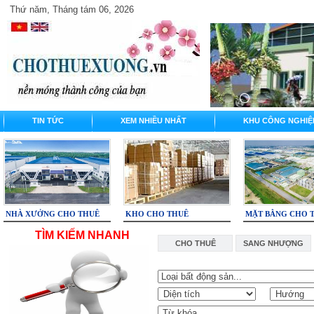
Thứ năm, Tháng tám 06, 2026
TIN TỨC
XEM NHIỀU NHẤT
KHU CÔNG NGHIỆ
NHÀ XƯỞNG CHO THUÊ
KHO CHO THUÊ
MẶT BẰNG CHO 
TÌM KIẾM NHANH
CHO THUÊ
SANG NHƯỢNG