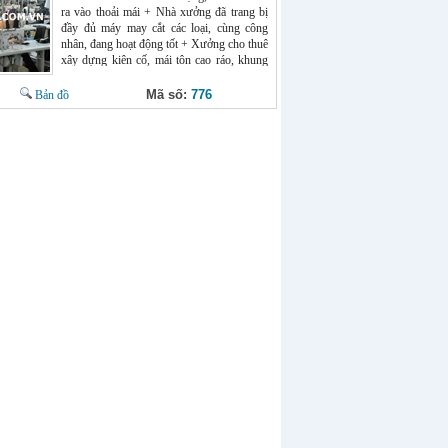
nhượng/ bán nhà xưởng Thái Bình : thỏa
ra vào thoải mái + Nhà xưởng đã trang bị
thuận. Quý khách có nhu cầu tư vấn và
đầy đủ máy may cắt các loại, cùng công
xem xưởng xin liên hệ : Mr Chính 0966
nhân, đang hoạt động tốt + Xưởng cho thuê
398 919. Website : chothuexuong.com.vn
xây dựng kiên cố, mái tôn cao ráo, khung
thép, điện nước đầy đủ + Khu an ninh đảm
bảo, tập trung nhiều LĐ tay nghề cao Giá
Mã số:
776
Bản đồ
cho thuê nhà xưởng tại Thái Bình : 35
triệu/tháng Liên hệ để biết thêm thông tin :
Mr Chính 0966398919 Website :
chothuexuong.com.vn