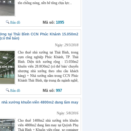
tôn chống nóng, nền bê tông chịu lực...
Mã số:
1095
Bản đồ
ởng tại Thái Bình CCN Phúc Khánh 15.050m2
(có thể bán)
Ngày:
29/3/2018
Cho thuê nhà xưởng tại Thái Bình, trong
cụm công nghiệp Phúc Khánh, TP. Thái
Bình. Diện tích xưởng rộng : 15.050m2
khuôn viên 28.0O0m2 (có thể bán/ chuyển
nhượng nhà xưởng theo nhu cầu khách
hàng) + Nhà xưởng nằm trong CCN Phúc
Khánh Thái Bình, tập trung đa ngành nghề,
hệ thống điện nước, cấp thoát nước đầy đủ,
lòng đường rộng 8m, vỉa hè 3,5m,
Mã số:
997
Bản đồ
container thoải mái đi lại. + Nhà xưởng
đẹp, hiện đại, xây dựng theo tiêu chuẩn nhà
 nhà xưởng khuôn viên 4800m2 đang làm may
xưởng công nghiệp, mái tôn dầy, khung
zamin kiên cố, cao thoáng, nền bê tông láng
mịn…tiện làm xưởng sx mọi ngành nghề. +
Ngày:
5/8/2016
Ưu tiên khách hàng thuê dài lâu, giấy tờ
Cho thuê 1400m2 nhà xưởng trên khuôn
pháp lý đầy đủ Giá cho thuê xưởng Thái
viên 4800m2 đang làm may tại Quỳnh Phụ
Bình : 40 nghìn/m2/tháng. Giá chuyển
Thái Bình + Khuôn viên rộng, xe container