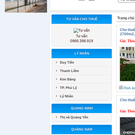
Trang chủ
TƯ VẤN CHO THUÊ
Cho thuê
2700m2,
Tư vấn
0966.398.919
Giá:
Thỏa
LÝ NHÂN
Duy Tiên
Thanh Liêm
Kim Bảng
TP. Phủ Lý
Hình ả
Lý Nhân
Cho thuê
QUANG-NINH
Giá:
Thỏa
Thị xã Quảng Yên
QUẢNG NAM