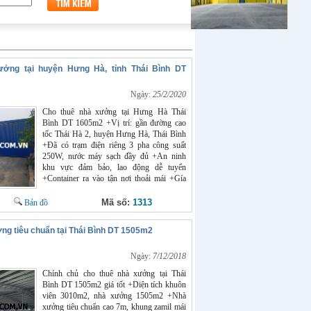
ưởng tại huyện Hưng Hà, tỉnh Thái Bình DT
Ngày:
25/2/2020
Cho thuê nhà xưởng tại Hưng Hà Thái
Bình DT 1605m2 +Vị trí: gần đường cao
tốc Thái Hà 2, huyện Hưng Hà, Thái Bình
+Đã có trạm điện riêng 3 pha công suất
250W, nước máy sạch đầy đủ +An ninh
khu vực đảm bảo, lao động dễ tuyển
+Container ra vào tận nơi thoải mái +Gía
thuê xưởng rẻ
Mã số:
1313
Bản đồ
ng tiêu chuẩn tại Thái Bình DT 1505m2
Ngày:
7/12/2018
Chính chủ cho thuê nhà xưởng tại Thái
Bình DT 1505m2 giá tốt +Diện tích khuôn
viên 3010m2, nhà xưởng 1505m2 +Nhà
xưởng tiêu chuẩn cao 7m, khung zamil mái