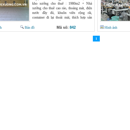
kho xưởng cho thuê : 1980m2 + Nhà
xưởng cho thuê cao ráo, thoáng mát, điện
nước đầy đủ, khuôn viên rộng rãi,
container đi lại thoải mái, thích hợp sản
xuất mọi ngành nghề như : điện tử, may
mặc... + An ninh tốt, dễ dàng tuyển lao
Mã số:
842
nh
Bản đồ
Hình ảnh
động, hợp đồng cho thuê lâu dài, giá cho
thuê rẻ Giá cho thuê nhà xưởng tại Thái
1
Bình : 30 triệu đồng/tháng Chi tiết xin liên
hệ : Mr Chính 0966398919 Website :
chothuexuong.com.vn