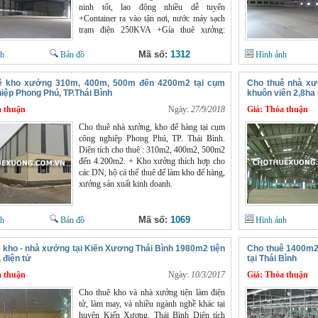
ninh tốt, lao động nhiều dễ tuyển
+Container ra vào tận nơi, nước máy sạch
trạm điện 250KVA +Gía thuê xưởng:
30K/m2/tháng(có TL cho khách hàng thiện
chí thuê lâu dài)
Mã số:
1312
nh
Bản đồ
Hình ảnh
ê kho xưởng 310m, 400m, 500m đến 4200m2 tại cụm
Cho thuê nhà xư
iệp Phong Phú, TP.Thái Bình
khuôn viên 2,8ha 
 thuận
Ngày:
27/9/2018
Giá:
Thỏa thuận
Cho thuê nhà xưởng, kho để hàng tại cụm
công nghiệp Phong Phú, TP. Thái Bình.
Diện tích cho thuê : 310m2, 400m2, 500m2
đến 4.200m2. + Kho xưởng thích hợp cho
các DN, hộ cá thể thuê để làm kho để hàng,
xưởng sản xuất kinh doanh.
Mã số:
1069
nh
Bản đồ
Hình ảnh
 kho - nhà xưởng tại Kiến Xương Thái Bình 1980m2 tiện
Cho thuê 1400m2
 điện tử
tại Thái Bình
 thuận
Ngày:
10/3/2017
Giá:
Thỏa thuận
Cho thuê kho và nhà xưởng tiện làm điện
tử, làm may, và nhiều ngành nghề khác tại
huyện Kiến Xương, Thái Bình Diện tích