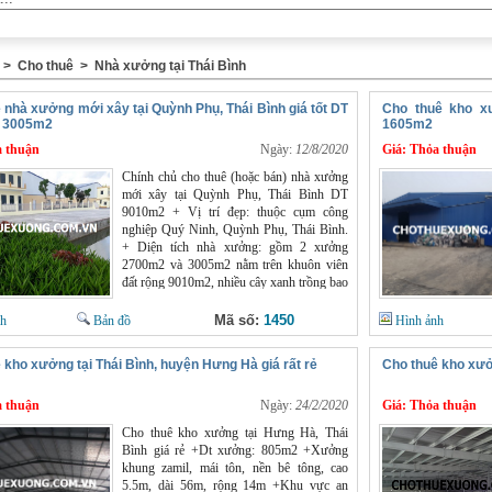
>
Cho thuê
>
Nhà xưởng tại Thái Bình
 nhà xưởng mới xây tại Quỳnh Phụ, Thái Bình giá tốt DT
Cho thuê kho x
 3005m2
1605m2
 thuận
Ngày:
12/8/2020
Giá:
Thỏa thuận
Chính chủ cho thuê (hoặc bán) nhà xưởng
mới xây tại Quỳnh Phụ, Thái Bình DT
9010m2 + Vị trí đẹp: thuộc cụm công
nghiệp Quý Ninh, Quỳnh Phụ, Thái Bình.
+ Diện tích nhà xưởng: gồm 2 xưởng
2700m2 và 3005m2 nằm trên khuôn viên
đất rộng 9010m2, nhiều cây xanh trồng bao
quanh rất đẹp và thoáng mát + Hiện đã có 2
nhà điều hành mỗi nhà DT 250m2, 1 trạm
Mã số:
1450
nh
Bản đồ
Hình ảnh
biến áp 560KVA + Hệ thống PCCC + bể
xử lý nước thải đã lắp đặt sẵn sàng
 kho xưởng tại Thái Bình, huyện Hưng Hà giá rất rẻ
Cho thuê kho xưở
 thuận
Ngày:
24/2/2020
Giá:
Thỏa thuận
Cho thuê kho xưởng tại Hưng Hà, Thái
Bình giá rẻ +Dt xưởng: 805m2 +Xưởng
khung zamil, mái tôn, nền bê tông, cao
5.5m, dài 56m, rộng 14m +Khu vực an