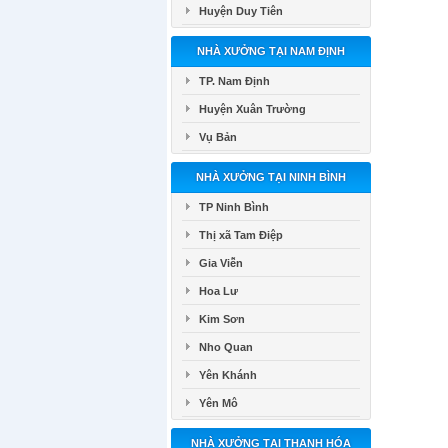
Huyện Duy Tiên
NHÀ XƯỞNG TẠI NAM ĐỊNH
TP. Nam Định
Huyện Xuân Trường
Vụ Bản
NHÀ XƯỞNG TẠI NINH BÌNH
TP Ninh Bình
Thị xã Tam Điệp
Gia Viễn
Hoa Lư
Kim Sơn
Nho Quan
Yên Khánh
Yên Mô
NHÀ XƯỞNG TẠI THANH HÓA