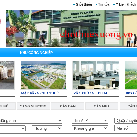
Giới thiệu
Tin tức
Ý kiến khách
KHU CÔNG NGHIỆP
MẶT BẰNG CHO THUÊ
VĂN PHÒNG - TTTM
BĐS C
THUÊ
SANG NHƯỢNG
CẦN BÁN
CẦN MUA
CẦN 