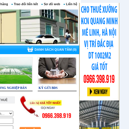
 hàng
Trao đổi liên kết
Sơ đồ web
Liên hệ
DANH SÁCH QUAN TÂM (0)
ÔNG NGHIỆP BÁN
KÝ GỬI BĐS
THUÊ