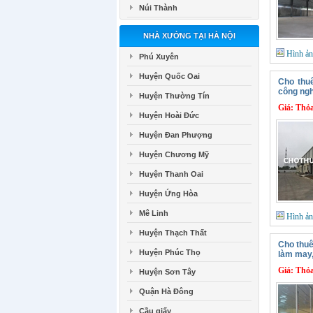
Núi Thành
NHÀ XƯỞNG TẠI HÀ NỘI
Hình ả
Phú Xuyên
Huyện Quốc Oai
Cho thu
công ngh
Huyện Thường Tín
Giá:
Thỏa
Huyện Hoài Đức
Huyện Đan Phượng
Huyện Chương Mỹ
Huyện Thanh Oai
Huyện Ứng Hòa
Mê Linh
Hình ả
Huyện Thạch Thất
Cho thuê
Huyện Phúc Thọ
làm may,
Giá:
Thỏa
Huyện Sơn Tây
Quận Hà Đông
Cầu giấy