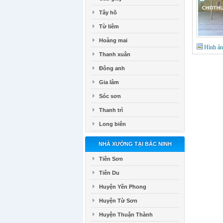
Tây hồ
Từ liêm
Hoàng mai
Hình ả
Thanh xuân
Đông anh
Gia lâm
Sóc sơn
Thanh trì
Long biên
NHÀ XƯỞNG TẠI BẮC NINH
Tiên Sơn
Tiên Du
Huyện Yên Phong
Huyện Từ Sơn
Huyện Thuận Thành