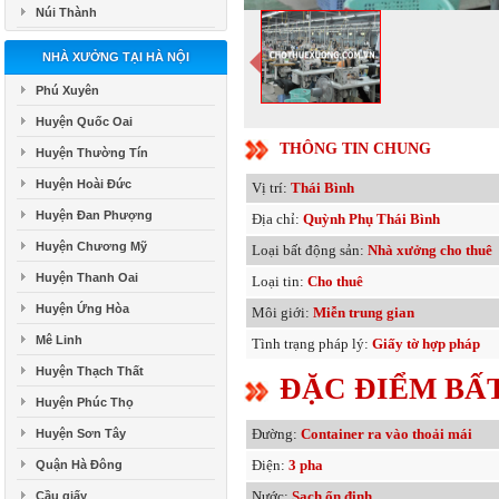
Núi Thành
NHÀ XƯỞNG TẠI HÀ NỘI
Phú Xuyên
Huyện Quốc Oai
THÔNG TIN CHUNG
Huyện Thường Tín
Huyện Hoài Đức
Vị trí:
Thái Bình
Huyện Đan Phượng
Địa chỉ:
Quỳnh Phụ Thái Bình
Huyện Chương Mỹ
Loại bất động sản:
Nhà xưởng cho thuê
Huyện Thanh Oai
Loại tin:
Cho thuê
Huyện Ứng Hòa
Môi giới:
Miễn trung gian
Mê Linh
Tình trạng pháp lý:
Giấy tờ hợp pháp
Huyện Thạch Thất
ĐẶC ĐIỂM BẤ
Huyện Phúc Thọ
Đường:
Container ra vào thoải mái
Huyện Sơn Tây
Điện:
3 pha
Quận Hà Đông
Nước:
Sạch ổn định
Cầu giấy