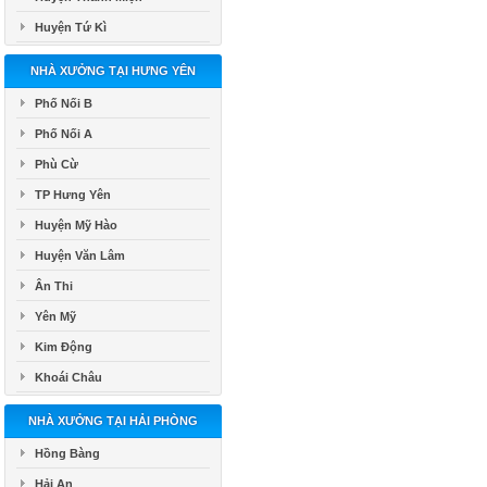
Huyện Tứ Kì
NHÀ XƯỞNG TẠI HƯNG YÊN
Phố Nối B
Phố Nối A
Phù Cừ
TP Hưng Yên
Huyện Mỹ Hào
Huyện Văn Lâm
Ân Thi
Yên Mỹ
Kim Động
Khoái Châu
NHÀ XƯỞNG TẠI HẢI PHÒNG
Hồng Bàng
Hải An