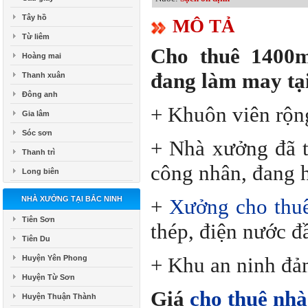
Tây hồ
MÔ TẢ
Từ liêm
Cho thuê 1400
Hoàng mai
đang làm may tạ
Thanh xuân
Đông anh
+ Khuôn viên rộng
Gia lâm
Sóc sơn
+ Nhà xưởng đã t
Thanh trì
công nhân, đang h
Long biên
NHÀ XƯỞNG TẠI BẮC NINH
+
Xưởng cho thu
Tiên Sơn
thép, điện nước đ
Tiên Du
+ Khu an ninh đảm
Huyện Yên Phong
Huyện Từ Sơn
Giá
cho thuê nhà
Huyện Thuận Thành