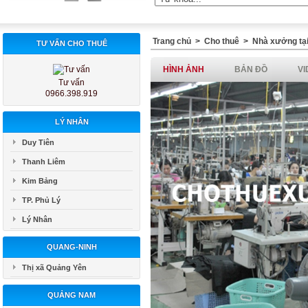
Trang chủ
>
Cho thuê
>
Nhà xưởng tại
TƯ VẤN CHO THUÊ
HÌNH ẢNH
BẢN ĐỒ
VI
Tư vấn
0966.398.919
LÝ NHÂN
Duy Tiên
Thanh Liêm
Kim Bảng
TP. Phủ Lý
Lý Nhân
QUANG-NINH
Thị xã Quảng Yên
QUẢNG NAM