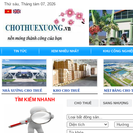
Thứ sáu, Tháng tám 07, 2026
TIN TỨC
XEM NHIỀU NHẤT
KHU CÔNG NGHIỆ
NHÀ XƯỞNG CHO THUÊ
KHO CHO THUÊ
MẶT BẰNG CHO 
TÌM KIẾM NHANH
CHO THUÊ
SANG NHƯỢNG